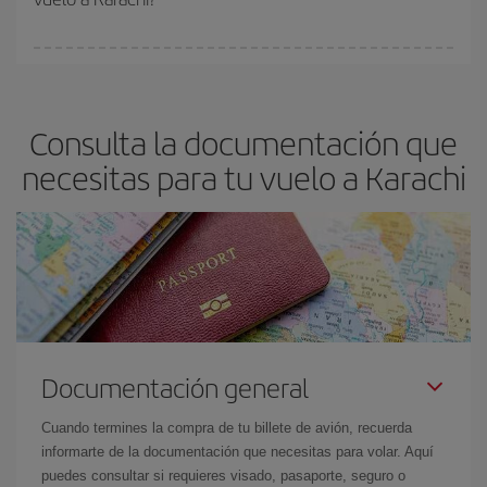
vayan agotando. Por eso, comprar con antelación es
fundamental
para conseguir
vuelos baratos a Karachi.
En Iberia, tenemos distintas tarifas para garantizarte el mejor
precio según tus necesidades de viaje. La tarifa básica, te
asegura el vuelo más barato.
Consulta la documentación que
necesitas para tu vuelo a Karachi
Documentación general
Cuando termines la compra de tu billete de avión, recuerda
informarte de la documentación que necesitas para volar. Aquí
puedes consultar si requieres visado, pasaporte, seguro o