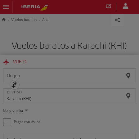
Saltar al contenido principal
Vuelos baratos
Asia
Vuelos baratos a Karachi (KHI)
VUELO
Origen
DESTINO
Seleccione
Ida y vuelta
una
opción
Pagar con Avios