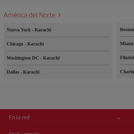
América del Norte
Bosto
Nueva York
-
Karachi
Miam
Chicago
-
Karachi
Filade
Washington DC
-
Karachi
Charlo
Dallas
-
Karachi
En la red
De tu interés