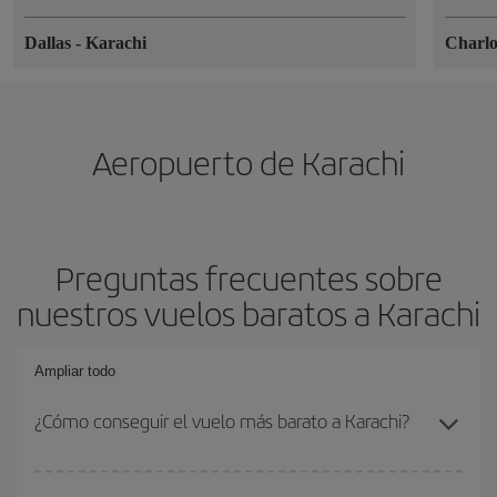
Dallas
-
Karachi
Charlo
Aeropuerto de Karachi
Preguntas frecuentes sobre
nuestros vuelos baratos a Karachi
Ampliar todo
¿Cómo conseguir el vuelo más barato a Karachi?
Podrás ahorrar en tu billete de avión y conseguir el vuelo más