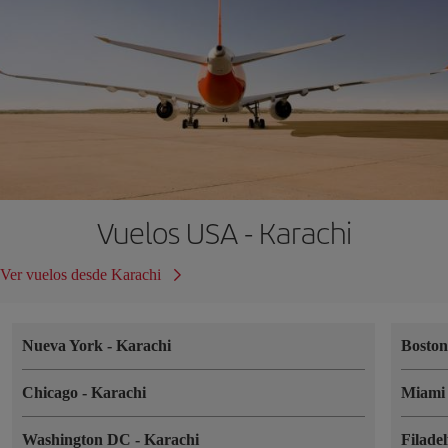
Vuelos USA - Karachi
Ver vuelos desde Karachi
Nueva York
-
Karachi
Bosto
Chicago
-
Karachi
Miam
Washington DC
-
Karachi
Filade