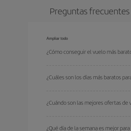
Preguntas frecuentes 
Ampliar todo
¿Cómo conseguir el vuelo más barat
Podrás ahorrar en tu billete de avión de Washingt
con las fechas y horarios de ida y vuelta.
¿Cuáles son los días más baratos pa
Para saber qué días te saldrá más económico vol
quieres ir y en qué fechas habías pensado viajar
¿Cuándo son las mejores ofertas de
para que puedas encontrar la mejor oferta. Ademá
más en el precio de tu billete.
Puedes conseguir los vuelos más baratos viajan
periodos de vacaciones escolares son temporada
¿Qué día de la semana es mejor para