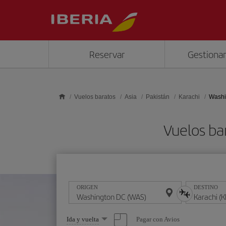
Saltar al contenido principal
Reservar
Gestionar
Vuelos baratos
Asia
Pakistán
Karachi
Washi
Vuelos ba
ORIGEN
DESTINO
Seleccione
Pagar con Avios
Ida y vuelta