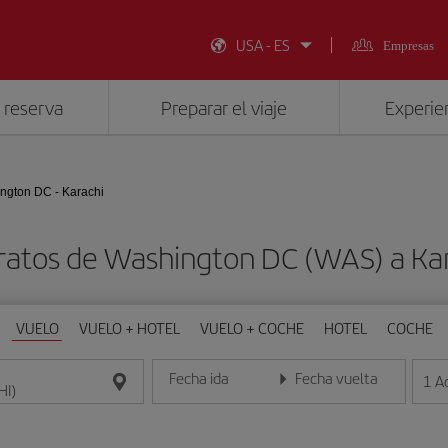
USA - ES
Empresas
 reserva
Preparar el viaje
Experien
ngton DC - Karachi
ratos de Washington DC (WAS) a Kar
VUELO
VUELO + HOTEL
VUELO + COCHE
HOTEL
COCHE
Fecha ida
Fecha vuelta
1
A
Introduce la fecha en formato día/mes/año
Introduce la fecha en format