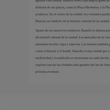
agitada vida urbana. Karachi ofrece una amplia gama de
disfrutar de sus playas, como la Playa Hawksbay y la Play
acuáticos. En el centro de la ciudad, los visitantes pued
Manora, un símbolo de la historia colonial de la ciudad.
Aparte de sus atractivos turísticos, Karachi es famosa p
diversidad cultural de la ciudad. Los mercados de la ciu
artesanías locales, ropa y especias. Los turistas también 
como el biryani o el karahi. Karachi es una ciudad que o
modernidad y la tradición se encuentran en cada rincón,
explorar una de las ciudades más grandes del sur de Asia
próxima aventura.