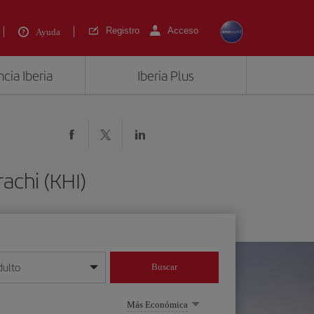
Registro
Acceso
Ayuda
cia Iberia
Iberia Plus
achi (KHI)
dulto
Buscar
o día/mes/año
Más Económica