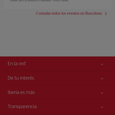
Palau De La Música Catalana - Petit Palau
Consulta todos los eventos en Barcelona
En la red
De tu interés
Tu seguridad es lo primero
Iberia es más
Accesibilidad
Noticias y Novedades
Compromiso de servicio
Transparencia
Grupo Iberia
Publicidad