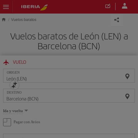
Saltar al contenido principal
Vuelos baratos
Vuelos baratos de León (LEN) a
Barcelona (BCN)
VUELO
ORIGEN
DESTINO
Seleccione
Ida y vuelta
una
opción
Pagar con Avios