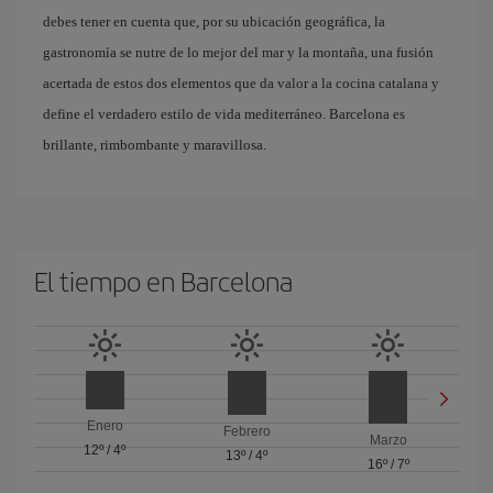
debes tener en cuenta que, por su ubicación geográfica, la
gastronomía se nutre de lo mejor del mar y la montaña, una fusión
acertada de estos dos elementos que da valor a la cocina catalana y
define el verdadero estilo de vida mediterráneo. Barcelona es
brillante, rimbombante y maravillosa.
El tiempo en Barcelona
Enero
Febrero
Marzo
12º
/
4º
13º
/
4º
16º
/
7º