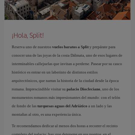
¡Hola, Split!
Reserva uno de nuestros
vuelos baratos a Split
y prepárate para
conocer una de las joyas de la costa Dálmata, uno de esos lugares de
interminables callejuelas que invitan a perderse. Pasear por su casco
histórico es entrar en un laberinto de distintos estilos
arquitectónicos, que narran la historia de la ciudad desde la época
romana. Imprescindible visitar su
palacio Diocleciano
, uno de los
monumentos romanos más impresionantes del mundo: con el telón
de fondo de las
turquesas aguas del Adriático
a un lado y las
montañas al otro, es una experiencia única.
Te recomendamos dedicar al menos dos horas a recorrer el recinto
completo del palacio: hay que detenerse en sus puertos, en el