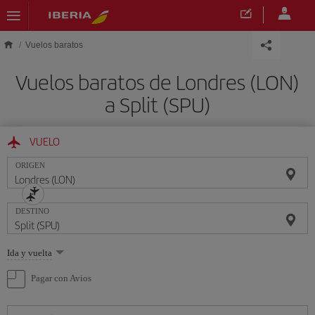
Saltar al contenido principal
Vuelos baratos
Vuelos baratos de Londres (LON)
a Split (SPU)
VUELO
ORIGEN
DESTINO
Seleccione
Ida y vuelta
una
opción
Pagar con Avios