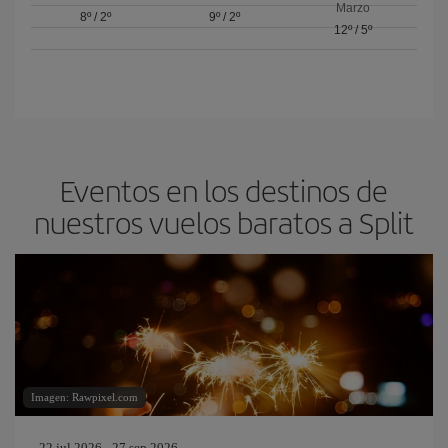
Marzo
8º
/
2º
9º
/
2º
12º
/
5º
Eventos en los destinos de
nuestros vuelos baratos a Split
Imagen: Rawpixel.com
22 jul 2026 - 27 sep 2026