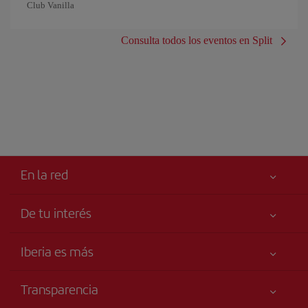
Club Vanilla
Consulta todos los eventos en Split
En la red
De tu interés
Tu seguridad es lo primero
Iberia es más
Accesibilidad
Noticias y Novedades
Compromiso de servicio
Transparencia
Grupo Iberia
Publicidad