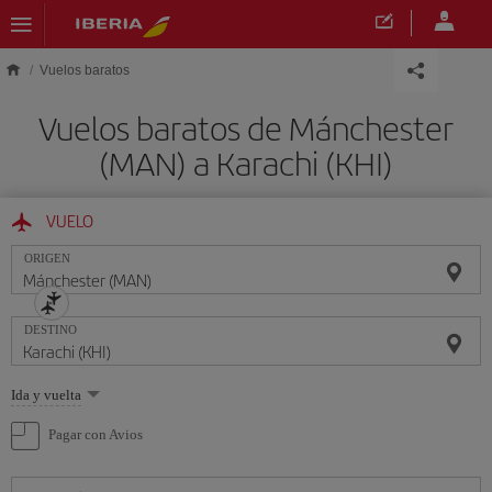
Saltar al contenido principal
Vuelos baratos
Vuelos baratos de Mánchester
(MAN) a Karachi (KHI)
VUELO
ORIGEN
DESTINO
Seleccione
Ida y vuelta
una
opción
Pagar con Avios