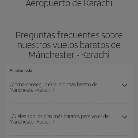
Aeropuerto de Karachi
Preguntas frecuentes sobre
nuestros vuelos baratos de
Mánchester - Karachi
Ampliar todo
¿Cómo conseguir el vuelo más barato de
Mánchester-Karachi?
Podrás ahorrar en tu billete de avión de Mánchester-Karachi-dest
y conseguir el vuelo más barato si evitas temporadas altas,
¿Cuáles son los días más baratos para volar de
Mánchester-Karachi?
compras con antelación y puedes ser flexible con las fechas y
horarios de ida y vuelta.