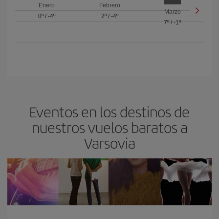
Enero
Febrero
Marzo
0º
/
-4º
2º
/
-4º
7º
/
-1º
Eventos en los destinos de
nuestros vuelos baratos a
Varsovia