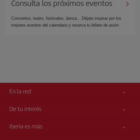
Consulta los próximos eventos
Conciertos, teatro, festivales, danza... Déjate inspirar por los
mejores eventos del calendario y reserva tu billete de avión
En la red
De tu interés
Tu seguridad es lo primero
Iberia es más
Accesibilidad
Noticias y Novedades
Compromiso de servicio