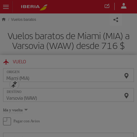
Saltar al contenido principal
Vuelos baratos
Vuelos baratos de Miami (MIA) a
Varsovia (WAW) desde 716 $
VUELO
ORIGEN
DESTINO
Seleccione
Ida y vuelta
una
opción
Pagar con Avios