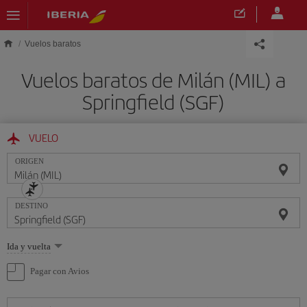
Saltar al contenido principal
Vuelos baratos
Vuelos baratos de Milán (MIL) a
Springfield (SGF)
VUELO
ORIGEN
DESTINO
Seleccione
Ida y vuelta
una
opción
Pagar con Avios