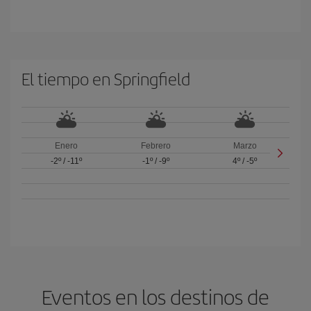
El tiempo en Springfield
Enero
Febrero
Marzo
-2º
/
-11º
-1º
/
-9º
4º
/
-5º
Eventos en los destinos de