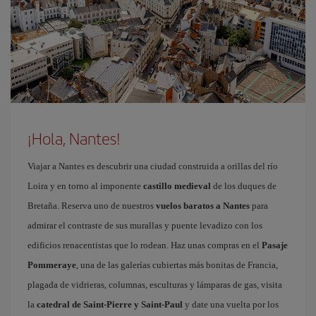
¡Hola, Nantes!
Viajar a Nantes es descubrir una ciudad construida a orillas del río
Loira y en torno al imponente
castillo medieval
de los duques de
Bretaña. Reserva uno de nuestros
vuelos baratos a Nantes
para
admirar el contraste de sus murallas y puente levadizo con los
edificios renacentistas que lo rodean. Haz unas compras en el
Pasaje
Pommeraye
, una de las galerías cubiertas más bonitas de Francia,
plagada de vidrieras, columnas, esculturas y lámparas de gas, visita
la
catedral de Saint-Pierre y Saint-Paul
y date una vuelta por los