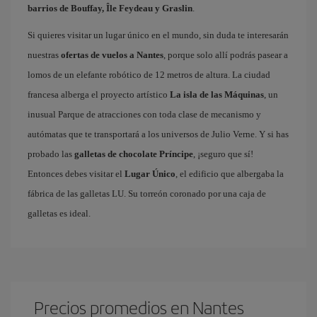
barrios de Bouffay, Île Feydeau y Graslin
.
Si quieres visitar un lugar único en el mundo, sin duda te interesarán
nuestras
ofertas de vuelos a Nantes
, porque solo allí podrás pasear a
lomos de un elefante robótico de 12 metros de altura. La ciudad
francesa alberga el proyecto artístico
La isla de las Máquinas
, un
inusual Parque de atracciones con toda clase de mecanismo y
autómatas que te transportará a los universos de Julio Verne. Y si has
probado las
galletas de chocolate Príncipe
, ¡seguro que sí!
Entonces debes visitar el
Lugar Único
, el edificio que albergaba la
fábrica de las galletas LU. Su torreón coronado por una caja de
galletas es ideal.
Precios promedios en Nantes