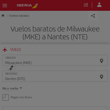
Saltar al contenido principal
Vuelos baratos
Vuelos baratos de Milwaukee
(MKE) a Nantes (NTE)
VUELO
ORIGEN
DESTINO
Seleccione
Ida y vuelta
una
opción
Pagar con Avios