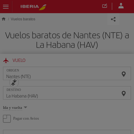
Saltar al contenido principal
Vuelos baratos
Vuelos baratos de Nantes (NTE) a
La Habana (HAV)
VUELO
ORIGEN
DESTINO
Seleccione
Ida y vuelta
una
opción
Pagar con Avios