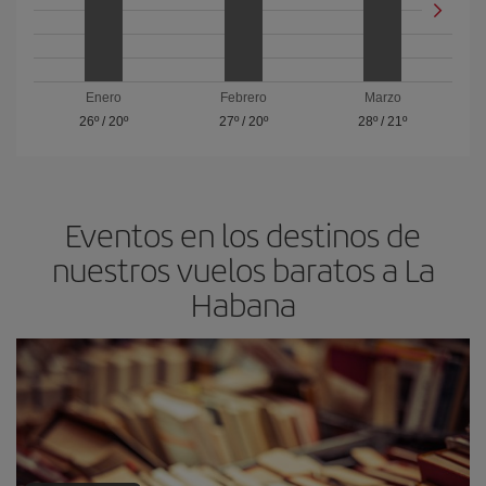
Enero
Febrero
Marzo
26º
/
20º
27º
/
20º
28º
/
21º
Eventos en los destinos de
nuestros vuelos baratos a La
Habana