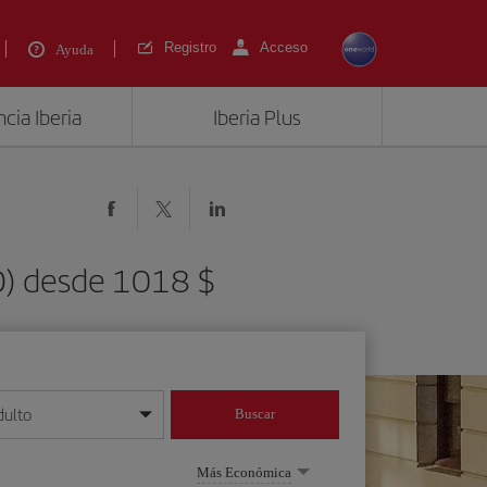
Registro
Acceso
Ayuda
cia Iberia
Iberia Plus
FO) desde 1018 $
dulto
Buscar
o día/mes/año
Más Económica