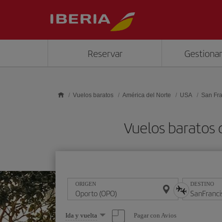
Saltar al contenido principal
Reservar
Gestionar
Vuelos baratos
América del Norte
USA
San Fra
Vuelos baratos 
ORIGEN
DESTINO
Seleccione
Pagar con Avios
Ida y vuelta