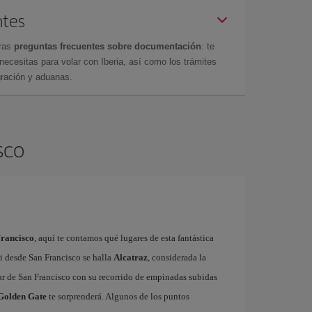
ntes
tras
preguntas frecuentes sobre documentación
: te
cesitas para volar con Iberia, así como los trámites
gración y aduanas.
sco
Francisco
, aquí te contamos qué lugares de esta fantástica
ri desde San Francisco se halla
Alcatraz
, considerada la
ar de San Francisco con su recorrido de empinadas subidas
Golden Gate
te sorprenderá. Algunos de los puntos