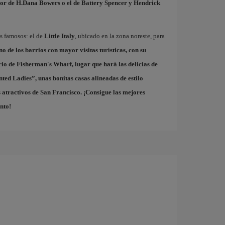
or de H.Dana Bowers o el de Battery Spencer y Hendrick
ás famosos: el de
Little Italy
, ubicado en la zona noreste, para
uno de los barrios con mayor visitas turísticas, con su
rio de
Fisherman's Wharf
, lugar que hará las delicias de
nted Ladies
”, unas bonitas casas alineadas de estilo
 atractivos de San Francisco. ¡Consigue las mejores
nto!