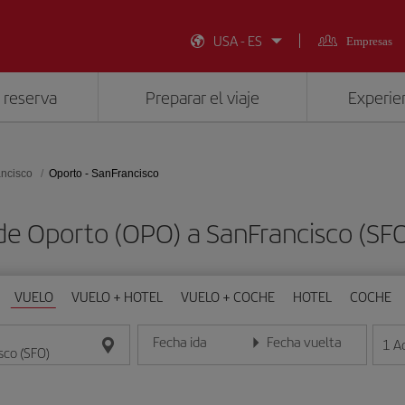
USA - ES
Empresas
 reserva
Preparar el viaje
Experien
ncisco
Oporto - SanFrancisco
de Oporto (OPO) a SanFrancisco (S
VUELO
VUELO + HOTEL
VUELO + COCHE
HOTEL
COCHE
Fecha ida
Fecha vuelta
1
A
Introduce la fecha en formato día/mes/año
Introduce la fecha en format