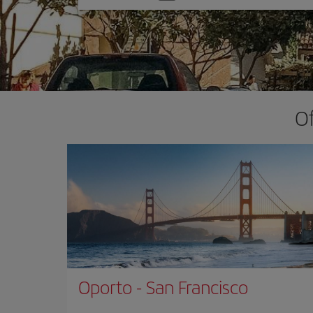
una
opción
Of
Oporto
-
San Francisco