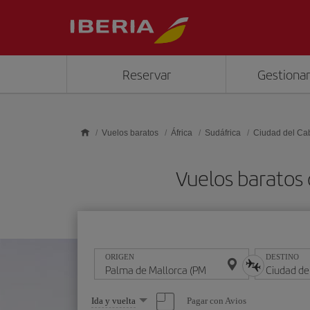
Saltar al contenido principal
Reservar
Gestionar
Vuelos baratos
África
Sudáfrica
Ciudad del Ca
Vuelos baratos 
ORIGEN
DESTINO
Seleccione
Pagar con Avios
Ida y vuelta