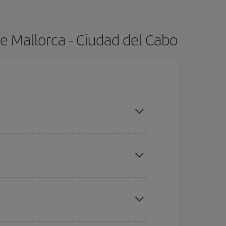
e Mallorca - Ciudad del Cabo
mporadas altas, compras con antelación y puedes
ratos
. Dinos desde dónde vuelas, a dónde
ra días cercanos
, tanto de ida como de vuelta,
gunos
horarios
puede que te hagan ahorrar aún