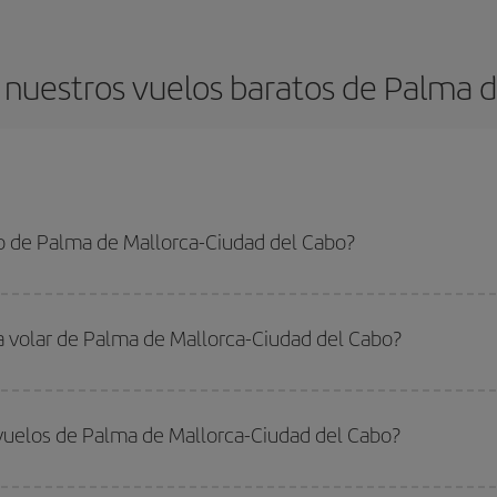
nuestros vuelos baratos de Palma d
o de Palma de Mallorca-Ciudad del Cabo?
e Mallorca-Ciudad del Cabo-dest y conseguir el vuelo más barato si evitas te
lta.
ra volar de Palma de Mallorca-Ciudad del Cabo?
ar, solo tienes que empezar una consulta en nuestro
buscador de vuelos ba
. Te mostraremos los vuelos más baratos, no solo
para tu consulta, sino pa
vuelos de Palma de Mallorca-Ciudad del Cabo?
s, busca en las diferentes opciones de vuelo que te ofrecemos cada día: al