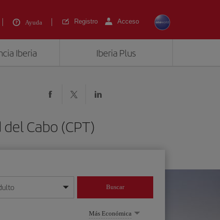
Registro
Acceso
Ayuda
cia Iberia
Iberia Plus
d del Cabo (CPT)
dulto
Buscar
o día/mes/año
Más Económica