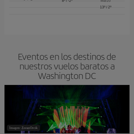
8º
/
-2º
Marzo
13º
/
2º
Eventos en los destinos de
nuestros vuelos baratos a
Washington DC
Imagen: ZoranOrcik