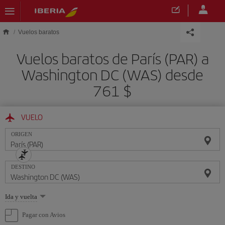
Saltar al contenido principal
Vuelos baratos
Vuelos baratos de París (PAR) a
Washington DC (WAS) desde
761 $
VUELO
ORIGEN
DESTINO
Seleccione
Ida y vuelta
una
opción
Pagar con Avios