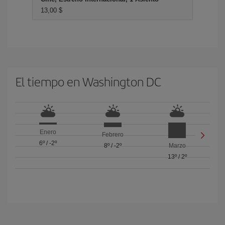
13,00 $
El tiempo en Washington DC
Enero
Febrero
6º
/
-2º
8º
/
-2º
Marzo
13º
/
2º