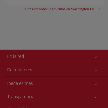
Consulta todos los eventos en Washington DC
En la red
De tu interés
Tu seguridad es lo primero
Iberia es más
Accesibilidad
Noticias y Novedades
Compromiso de servicio
Transparencia
Grupo Iberia
Publicidad
Información Legal
Accionistas e Inversores