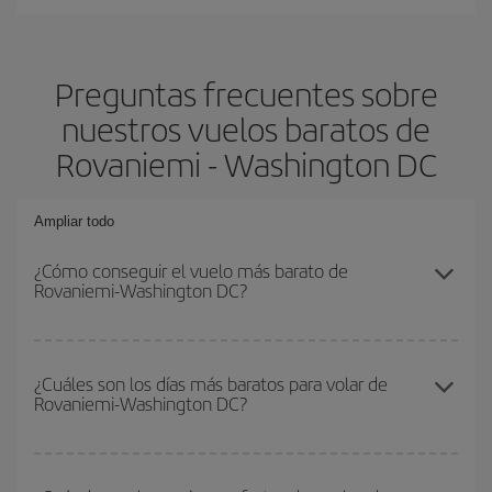
Preguntas frecuentes sobre
nuestros vuelos baratos de
Rovaniemi - Washington DC
Ampliar todo
¿Cómo conseguir el vuelo más barato de
Rovaniemi-Washington DC?
Podrás ahorrar en tu billete de avión de Rovaniemi-Washington
DC-dest y conseguir el vuelo más barato si evitas temporadas
¿Cuáles son los días más baratos para volar de
Rovaniemi-Washington DC?
altas, compras con antelación y puedes ser flexible con las
fechas y horarios de ida y vuelta.
Para saber qué días te saldrá más económico volar, solo tienes
que empezar una consulta en nuestro
buscador de vuelos