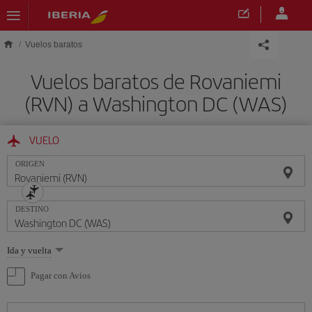
Saltar al contenido principal
Vuelos baratos
Vuelos baratos de Rovaniemi
(RVN) a Washington DC (WAS)
VUELO
ORIGEN
DESTINO
Seleccione
Ida y vuelta
una
opción
Pagar con Avios