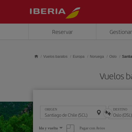
Saltar al contenido principal
Reservar
Gestionar
Vuelos baratos
Europa
Noruega
Oslo
Santia
Vuelos b
ORIGEN
DESTINO
Seleccione
Pagar con Avios
Ida y vuelta