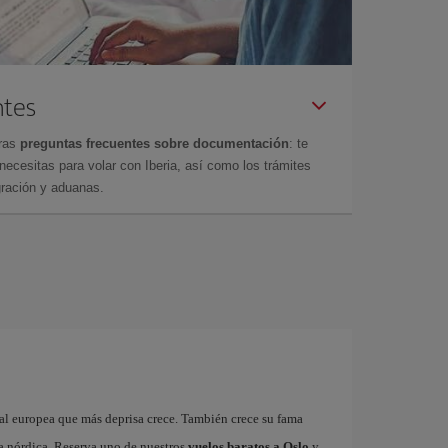
ntes
tras
preguntas frecuentes sobre documentación
: te
cesitas para volar con Iberia, así como los trámites
gración y aduanas.
ital europea que más deprisa crece. También crece su fama
na nórdica. Reserva uno de nuestros
vuelos baratos a Oslo
y