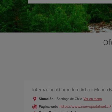
una
opción
Of
Internacional Comodoro Arturo Merino B
Situación:
Santiago de Chile
Ver en mapa
https://www.nuevopudahuel.cl/
Página web: