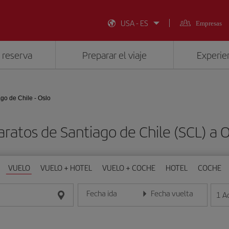
USA - ES
Empresas
 reserva
Preparar el viaje
Experien
go de Chile - Oslo
aratos de Santiago de Chile (SCL) a O
VUELO
VUELO + HOTEL
VUELO + COCHE
HOTEL
COCHE
Fecha ida
Fecha vuelta
1
A
Introduce la fecha en formato día/mes/año
Introduce la fecha en format