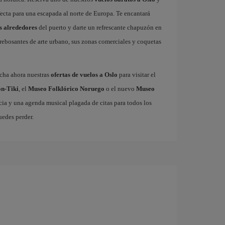
fecta para una escapada al norte de Europa. Te encantará
s alrededores
del puerto y darte un refrescante chapuzón en
s rebosantes de arte urbano, sus zonas comerciales y coquetas
echa ahora nuestras
ofertas de vuelos a Oslo
para visitar el
n-Tiki
, el
Museo Folklórico Noruego
o el nuevo
Museo
ia y una agenda musical plagada de citas para todos los
uedes perder.