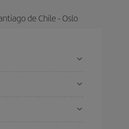
ntiago de Chile - Oslo
s, compras con antelación y puedes ser flexible
ratos
. Dinos desde dónde vuelas, a dónde
ra días cercanos
, tanto de ida como de vuelta,
gunos
horarios
puede que te hagan ahorrar aún
eral las Navidades, la Semana Santa y los