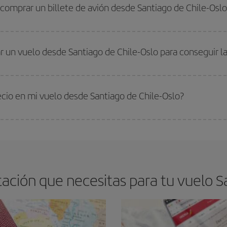
 alta. Además, sobre todo si estás pensando en una escapada de fin de sem
comprar un billete de avión desde Santiago de Chile-Oslo
os baratos. Las claves para encontrar los mejores precios son
anticiparte y 
drán. Además, si buscas los vuelos con las fechas y los horarios del viaje un
 un vuelo desde Santiago de Chile-Oslo para conseguir la
s encontrarás. Los precios dependen de las plazas que queden libres en el vu
 comprar con antelación es
fundamental
para conseguir
vuelos baratos a Sa
ecio en mi vuelo desde Santiago de Chile-Oslo?
arte el mejor precio según tus necesidades de viaje. La tarifa básica, te asegu
ción que necesitas para tu vuelo Sa