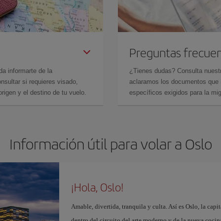
Preguntas frecue
da informarte de la
¿Tienes dudas? Consulta nues
sultar si requieres visado,
aclaramos los documentos que ne
rigen y el destino de tu vuelo.
específicos exigidos para la mi
Información útil para volar a Oslo
¡Hola, Oslo!
Amable, divertida, tranquila y culta. Así es Oslo, la cap
dentro del circuito del arte moderno y de la nueva coci