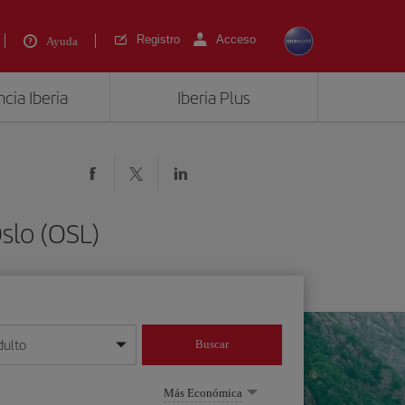
Registro
Acceso
Ayuda
cia Iberia
Iberia Plus
slo (OSL)
dulto
Buscar
o día/mes/año
Más Económica