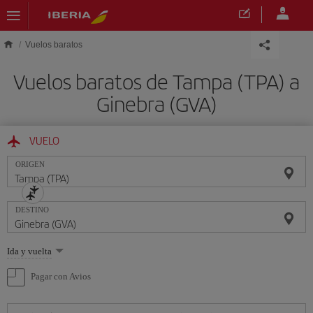
Saltar al contenido principal
Vuelos baratos
Vuelos baratos de Tampa (TPA) a
Ginebra (GVA)
VUELO
ORIGEN
DESTINO
Seleccione
Ida y vuelta
una
opción
Pagar con Avios