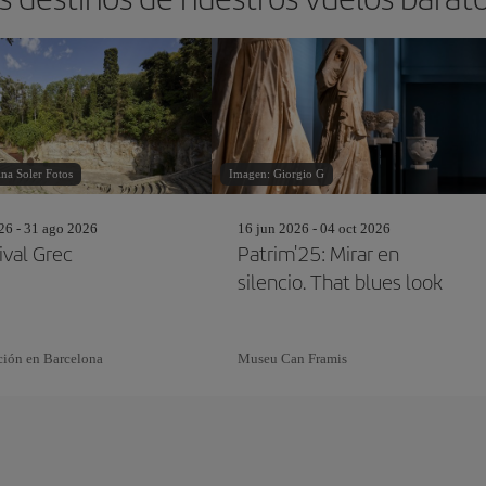
na Soler Fotos
Imagen: Giorgio G
26 - 31 ago 2026
16 jun 2026 - 04 oct 2026
ival Grec
Patrim'25: Mirar en
silencio. That blues look
ción en Barcelona
Museu Can Framis