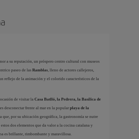
na
onor a su reputación, un próspero centro cultural con museos
éntrico paseo de las
Ramblas
, lleno de actores callejeros,
 un reflejo de la animación y el colorido característicos de la
ocasión de visitar la
Casa Batlló, la Pedrera, la Basílica de
es desconectar frente al mar en la popular
playa de la
ta que, por su ubicación geográfica, la gastronomía se nutre
 estos dos elementos que da valor a la cocina catalana y
na es brillante, rimbombante y maravillosa.