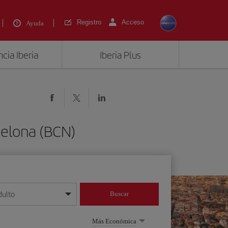
Registro
Acceso
Ayuda
cia Iberia
Iberia Plus
celona (BCN)
dulto
Buscar
o día/mes/año
Más Económica