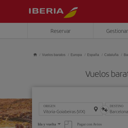
Saltar al contenido principal
Reservar
Gestionar
Vuelos baratos
Europa
España
Cataluña
Ba
Vuelos bara
ORIGEN
DESTINO
Seleccione
Pagar con Avios
Ida y vuelta