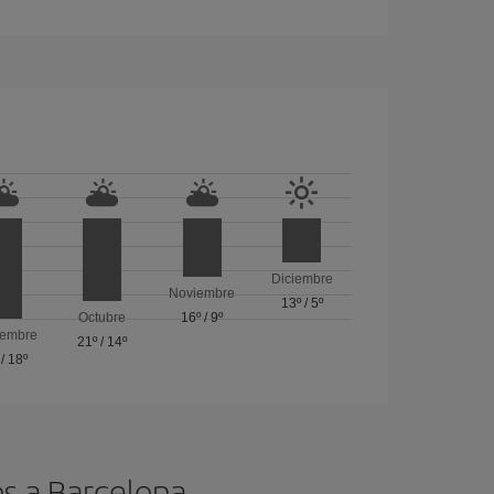
Diciembre
Noviembre
13º
/
5º
Octubre
16º
/
9º
iembre
21º
/
14º
/
18º
os a Barcelona