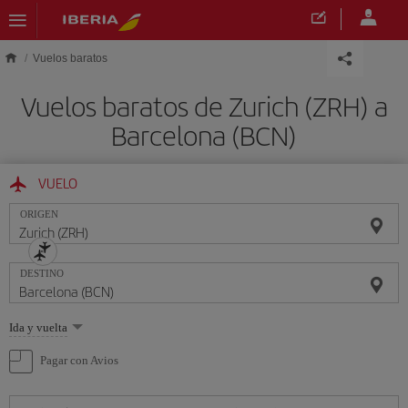
Saltar al contenido principal
Vuelos baratos
Vuelos baratos de Zurich (ZRH) a
Barcelona (BCN)
VUELO
ORIGEN
DESTINO
Seleccione
Ida y vuelta
una
opción
Pagar con Avios