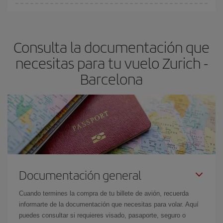
Cualquier día de la semana puedes encontrar vuelos baratos. Las
claves para encontrar los mejores precios son
anticiparte y ser
flexible.
Lo normal es que
cuanto antes
reserves tus billetes de
Consulta la documentación que
avión más baratos te saldrán. Además, si buscas los vuelos con
las fechas y los horarios del viaje un poco abiertos, podrás
elegir
necesitas para tu vuelo Zurich -
el precio más barato.
Barcelona
Documentación general
Cuando termines la compra de tu billete de avión, recuerda
informarte de la documentación que necesitas para volar. Aquí
puedes consultar si requieres visado, pasaporte, seguro o