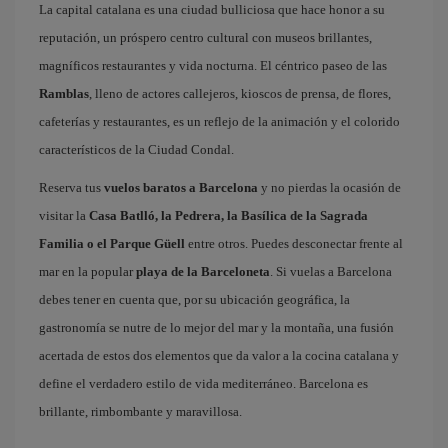
La capital catalana es una ciudad bulliciosa que hace honor a su
reputación, un próspero centro cultural con museos brillantes,
magníficos restaurantes y vida nocturna. El céntrico paseo de las
Ramblas
, lleno de actores callejeros, kioscos de prensa, de flores,
cafeterías y restaurantes, es un reflejo de la animación y el colorido
característicos de la Ciudad Condal.
Reserva tus
vuelos baratos a Barcelona
y no pierdas la ocasión de
visitar la
Casa Batlló, la Pedrera, la Basílica de la Sagrada
Familia o el Parque Güell
entre otros. Puedes desconectar frente al
mar en la popular
playa de la Barceloneta
. Si vuelas a Barcelona
debes tener en cuenta que, por su ubicación geográfica, la
gastronomía se nutre de lo mejor del mar y la montaña, una fusión
acertada de estos dos elementos que da valor a la cocina catalana y
define el verdadero estilo de vida mediterráneo. Barcelona es
brillante, rimbombante y maravillosa.