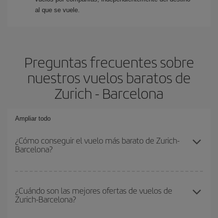
al que se vuele.
Preguntas frecuentes sobre
nuestros vuelos baratos de
Zurich - Barcelona
Ampliar todo
¿Cómo conseguir el vuelo más barato de Zurich-
Barcelona?
Podrás ahorrar en tu billete de avión de Zurich-Barcelona-dest y
conseguir el vuelo más barato si evitas temporadas altas,
¿Cuándo son las mejores ofertas de vuelos de
Zurich-Barcelona?
compras con antelación y puedes ser flexible con las fechas y
horarios de ida y vuelta.