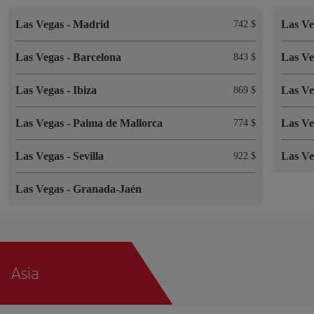
Las Vegas
-
Madrid
Las V
742 $
Las Vegas
-
Barcelona
Las V
843 $
Las Vegas
-
Ibiza
Las V
869 $
Las Vegas
-
Palma de Mallorca
Las V
774 $
Las Vegas
-
Sevilla
Las V
922 $
Las Vegas
-
Granada-Jaén
Asia