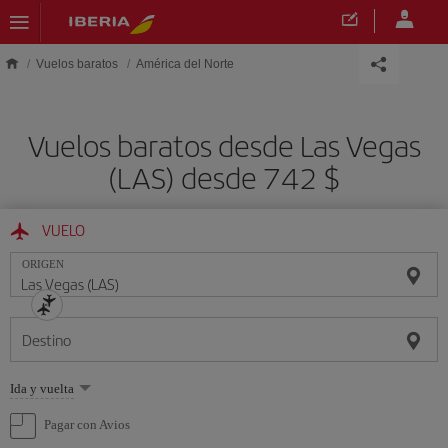
Saltar al contenido principal
Vuelos baratos
América del Norte
Vuelos baratos desde Las Vegas
(LAS) desde 742 $
VUELO
ORIGEN
Destino
Seleccione
Ida y vuelta
una
opción
Pagar con Avios