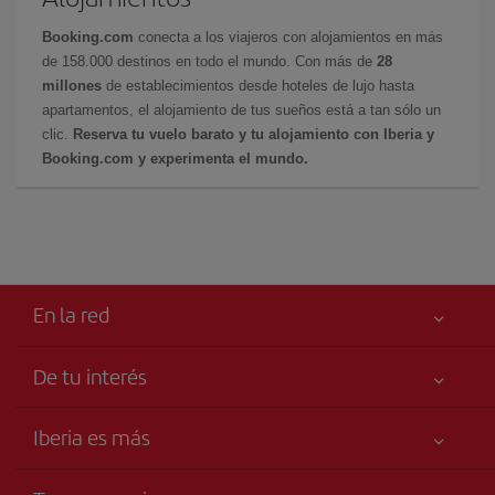
Booking.com
conecta a los viajeros con alojamientos en más
de 158.000 destinos en todo el mundo. Con más de
28
millones
de establecimientos desde hoteles de lujo hasta
apartamentos, el alojamiento de tus sueños está a tan sólo un
clic.
Reserva tu vuelo barato y tu alojamiento con Iberia y
Booking.com y experimenta el mundo.
En la red
De tu interés
Tu seguridad es lo primero
Iberia es más
Accesibilidad
Noticias y Novedades
Compromiso de servicio