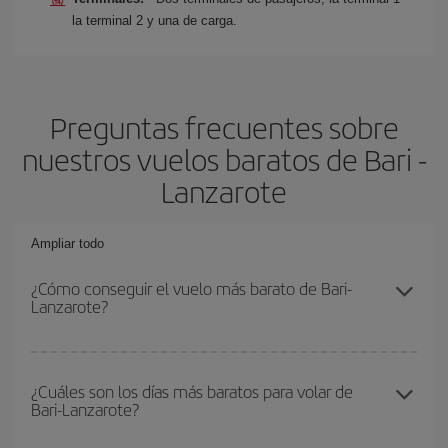
la terminal 2 y una de carga.
Preguntas frecuentes sobre
nuestros vuelos baratos de Bari -
Lanzarote
Ampliar todo
¿Cómo conseguir el vuelo más barato de Bari-
Lanzarote?
Podrás ahorrar en tu billete de avión de Bari-Lanzarote-dest y
conseguir el vuelo más barato si evitas temporadas altas,
¿Cuáles son los días más baratos para volar de
Bari-Lanzarote?
compras con antelación y puedes ser flexible con las fechas y
horarios de ida y vuelta.