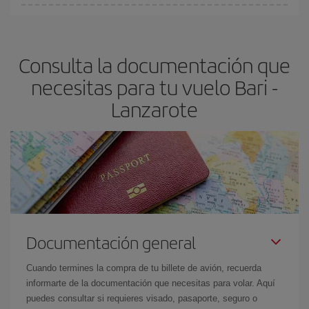
Cualquier día de la semana puedes encontrar vuelos baratos. Las
claves para encontrar los mejores precios son
anticiparte y ser
flexible.
Lo normal es que
cuanto antes
reserves tus billetes de
Consulta la documentación que
avión más baratos te saldrán. Además, si buscas los vuelos con
las fechas y los horarios del viaje un poco abiertos, podrás
elegir
necesitas para tu vuelo Bari -
el precio más barato.
Lanzarote
Documentación general
Cuando termines la compra de tu billete de avión, recuerda
informarte de la documentación que necesitas para volar. Aquí
puedes consultar si requieres visado, pasaporte, seguro o