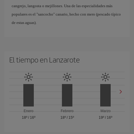
cangrejo, langosta o mejillones. Una de las especialidades más
populares es el "sancocho" canario, hecho con mero (pescado típico
de estas aguas).
El tiempo en Lanzarote
Enero
Febrero
Marzo
18º
/
16º
18º
/
15º
19º
/
16º