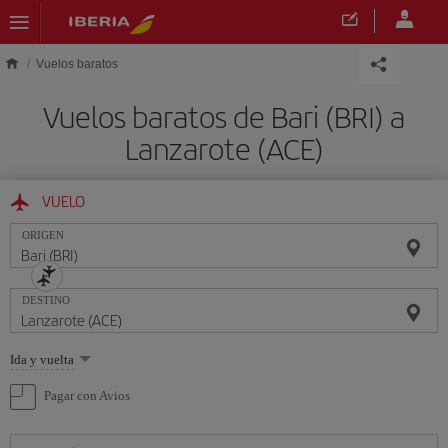
Saltar al contenido principal
Vuelos baratos
Vuelos baratos de Bari (BRI) a
Lanzarote (ACE)
VUELO
ORIGEN
DESTINO
Seleccione
Ida y vuelta
una
opción
Pagar con Avios