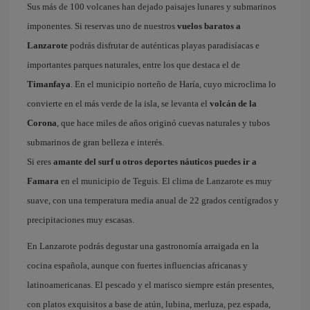
Sus más de 100 volcanes han dejado paisajes lunares y submarinos
imponentes. Si reservas uno de nuestros
vuelos baratos a
Lanzarote
podrás disfrutar de auténticas playas paradisíacas e
importantes parques naturales, entre los que destaca el de
Timanfaya
. En el municipio norteño de Haría, cuyo microclima lo
convierte en el más verde de la isla, se levanta el
volcán de la
Corona
, que hace miles de años originó cuevas naturales y tubos
submarinos de gran belleza e interés.
Si eres
amante del surf u otros deportes náuticos puedes ir a
Famara
en el municipio de Teguis. El clima de Lanzarote es muy
suave, con una temperatura media anual de 22 grados centígrados y
precipitaciones muy escasas.
En Lanzarote podrás degustar una gastronomía arraigada en la
cocina española, aunque con fuertes influencias africanas y
latinoamericanas. El pescado y el marisco siempre están presentes,
con platos exquisitos a base de atún, lubina, merluza, pez espada,