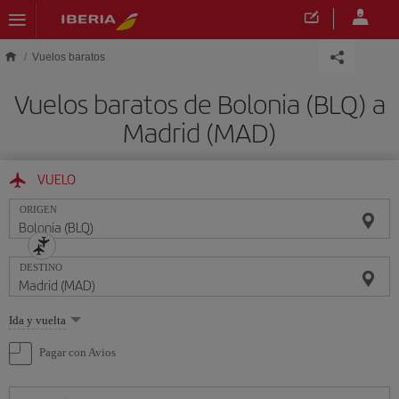
Saltar al contenido principal
Vuelos baratos
Vuelos baratos de Bolonia (BLQ) a
Madrid (MAD)
VUELO
ORIGEN
DESTINO
Seleccione
Ida y vuelta
una
opción
Pagar con Avios