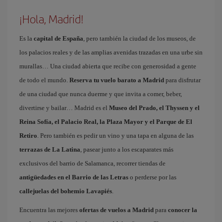
¡Hola, Madrid!
Es la
capital de España
, pero también la ciudad de los museos, de
los palacios reales y de las amplias avenidas trazadas en una urbe sin
murallas… Una ciudad abierta que recibe con generosidad a gente
de todo el mundo.
Reserva tu vuelo barato a Madrid
para disfrutar
de una ciudad que nunca duerme y que invita a comer, beber,
divertirse y bailar… Madrid es el
Museo del Prado, el Thyssen y el
Reina Sofía, el Palacio Real, la Plaza Mayor y el Parque de El
Retiro
. Pero también es pedir un vino y una tapa en alguna de las
terrazas de La Latina
, pasear junto a los escaparates más
exclusivos del barrio de Salamanca, recorrer tiendas de
antigüedades en el Barrio de las Letras
o perderse por las
callejuelas del bohemio Lavapiés
.
Encuentra las mejores
ofertas de vuelos a Madrid
para
conocer la