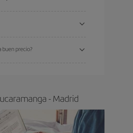
elo y de que las tarifas más baratas (turista)
ucaramanga-Madrid-dest
.
ra el vuelo más barato.
a buen precio?
ser flexible.
Lo normal es que
cuanto antes
 poco abiertos, podrás
elegir el precio más
 Bucaramanga - Madrid