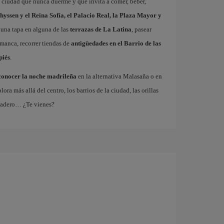
a ciudad que nunca duerme y que invita a comer, beber,
hyssen y el Reina Sofía, el Palacio Real, la Plaza Mayor y
 una tapa en alguna de las
terrazas de La Latina
, pasear
amanca, recorrer tiendas de
antigüedades en el Barrio de las
piés
.
conocer la noche madrileña
en la alternativa Malasaña o en
 más allá del centro, los barrios de la ciudad, las orillas
tadero… ¿Te vienes?