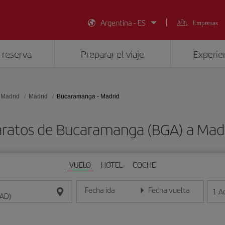
Argentina - ES
Empresas
 reserva
Preparar el viaje
Experien
 Madrid
Madrid
Bucaramanga - Madrid
aratos de Bucaramanga (BGA) a Mad
VUELO
HOTEL
COCHE
Fecha ida
Fecha vuelta
1
A
Introduce la fecha en formato día/mes/año
Introduce la fecha en format