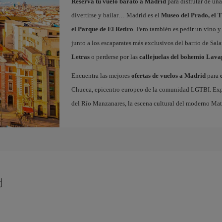
Reserva tu vuelo barato a Madrid
para disfrutar de un
divertirse y bailar… Madrid es el
Museo del Prado, el T
el Parque de El Retiro
. Pero también es pedir un vino y
junto a los escaparates más exclusivos del barrio de Sal
Letras
o perderse por las
callejuelas del bohemio Lava
Encuentra las mejores
ofertas de vuelos a Madrid
para
Chueca, epicentro europeo de la comunidad LGTBI. Explora
del Río Manzanares, la escena cultural del moderno Ma
d