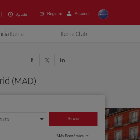
Registro
Acceso
Ayuda
cia Iberia
Iberia Club
rid (MAD)
dulto
Buscar
o día/mes/año
Más Económica