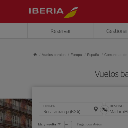
Saltar al contenido principal
Reservar
Gestionar
Vuelos baratos
Europa
España
Comunidad de
Vuelos b
ORIGEN
DESTINO
Seleccione
Pagar con Avios
Ida y vuelta