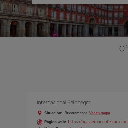
una
opción
Of
Internacional Palonegro
Situación:
Bucaramanga
Ver en mapa
https://bga.aerooriente.com.co/
Página web: