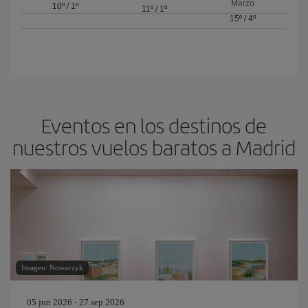
Marzo
10º
/
1º
11º
/
1º
15º
/
4º
Eventos en los destinos de
nuestros vuelos baratos a Madrid
Imagen: Nowaczyk
05 jun 2026 - 27 sep 2026