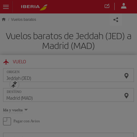
Saltar al contenido principal
Vuelos baratos
Vuelos baratos de Jeddah (JED) a
Madrid (MAD)
VUELO
ORIGEN
DESTINO
Seleccione
Ida y vuelta
una
opción
Pagar con Avios