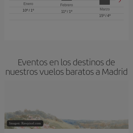
Enero
Febrero
Marzo
10º
/
1º
11º
/
1º
15º
/
4º
Eventos en los destinos de
nuestros vuelos baratos a Madrid
Imagen: Rawpixel.com