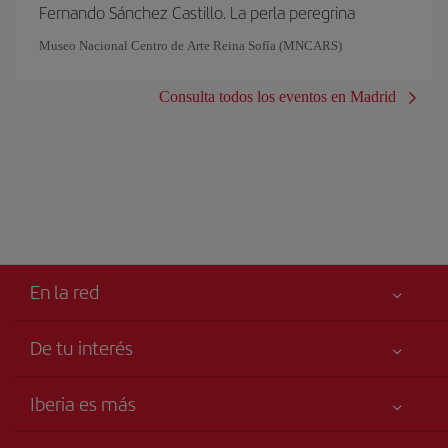
Fernando Sánchez Castillo. La perla peregrina
Museo Nacional Centro de Arte Reina Sofía (MNCARS)
Consulta todos los eventos en Madrid
En la red
De tu interés
Me gusta volar
Tu seguridad es lo primero
Iberia es más
Accesibilidad
Noticias y Novedades
Compromiso de servicio