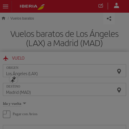
Saltar al contenido principal
Vuelos baratos
Vuelos baratos de Los Ángeles
(LAX) a Madrid (MAD)
VUELO
ORIGEN
DESTINO
Seleccione
Ida y vuelta
una
opción
Pagar con Avios