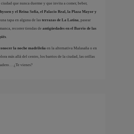
a ciudad que nunca duerme y que invita a comer, beber,
hyssen y el Reina Sofía, el Palacio Real, la Plaza Mayor y
 una tapa en alguna de las
terrazas de La Latina
, pasear
amanca, recorrer tiendas de
antigüedades en el Barrio de las
piés
.
conocer la noche madrileña
en la alternativa Malasaña o en
 más allá del centro, los barrios de la ciudad, las orillas
tadero… ¿Te vienes?