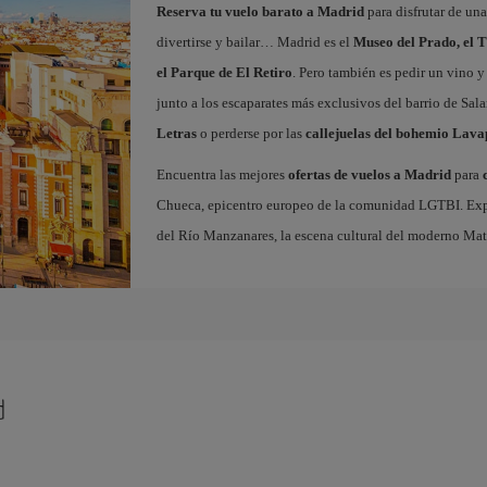
Reserva tu vuelo barato a Madrid
para disfrutar de un
divertirse y bailar… Madrid es el
Museo del Prado, el T
el Parque de El Retiro
. Pero también es pedir un vino y
junto a los escaparates más exclusivos del barrio de Sal
Letras
o perderse por las
callejuelas del bohemio Lava
Encuentra las mejores
ofertas de vuelos a Madrid
para
Chueca, epicentro europeo de la comunidad LGTBI. Explora
del Río Manzanares, la escena cultural del moderno Ma
d