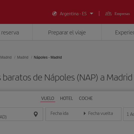
Argentina - ES
Empresas
 reserva
Preparar el viaje
Experien
 Madrid
Madrid
Nápoles - Madrid
 baratos de Nápoles (NAP) a Madri
VUELO
HOTEL
COCHE
Fecha ida
Fecha vuelta
1
A
Introduce la fecha en formato día/mes/año
Introduce la fecha en format