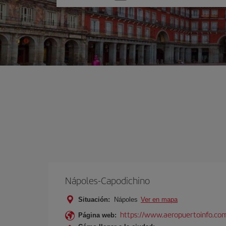
una
opción
Nápoles-Capodichino
Situación:
Nápoles
Ver en mapa
https://www.aeropuertoinfo.com
Página web: