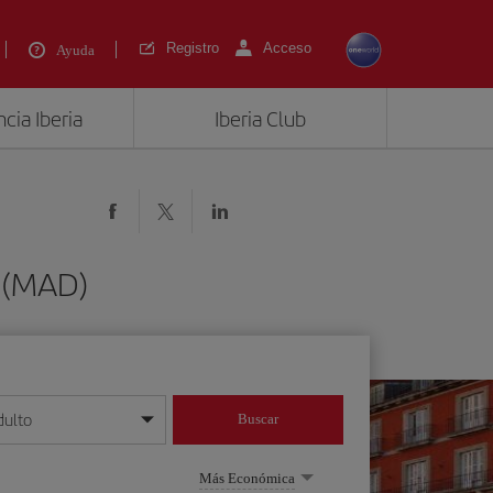
Registro
Acceso
Ayuda
cia Iberia
Iberia Club
d (MAD)
dulto
Buscar
o día/mes/año
Más Económica