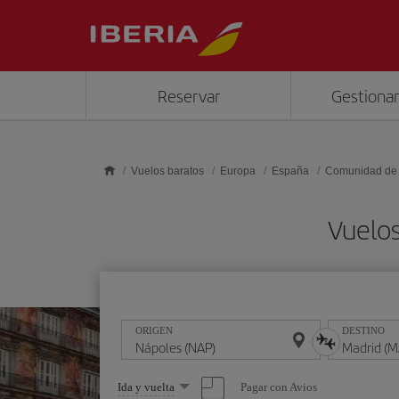
Saltar al contenido principal
Reservar
Gestionar
Vuelos baratos
Europa
España
Comunidad de
Vuelos
ORIGEN
DESTINO
Seleccione
Pagar con Avios
Ida y vuelta