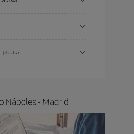
elo y de que las tarifas más baratas (turista)
poles-Madrid-dest
.
ra el vuelo más barato.
n precio?
ser flexible.
Lo normal es que
cuanto antes
 poco abiertos, podrás
elegir el precio más
o Nápoles - Madrid