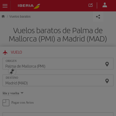
Saltar al contenido principal
Vuelos baratos
Vuelos baratos de Palma de
Mallorca (PMI) a Madrid (MAD)
VUELO
ORIGEN
DESTINO
Seleccione
Ida y vuelta
una
opción
Pagar con Avios