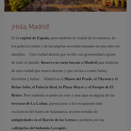
¡Hola, Madrid!
Es la
capital de España
, pero también la ciudad de los museos, de
los palacios reales y de las amplias avenidas trazadas en una urbe sin
murallas… Una ciudad abierta que recibe con generosidad a gente
de todo el mundo.
Reserva tu vuelo barato a Madrid
para disfrutar
de una ciudad que nunca duerme y que invita a comer, beber,
divertirse y bailar… Madrid es el
Museo del Prado, el Thyssen y el
Reina Sofía, el Palacio Real, la Plaza Mayor y el Parque de El
Retiro
. Pero también es pedir un vino y una tapa en alguna de las
terrazas de La Latina
, pasear junto a los escaparates más
exclusivos del barrio de Salamanca, recorrer tiendas de
antigüedades en el Barrio de las Letras
o perderse por las
callejuelas del bohemio Lavapiés
.