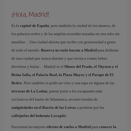
¡Hola, Madrid!
Es la
capital de España
, pero también la ciudad de los museos, de
los palacios reales y de las amplias avenidas trazadas en una urbe sin
murallas… Una ciudad abierta que recibe con generosidad a gente
de todo el mundo.
Reserva tu vuelo barato a Madrid
para disfrutar
de una ciudad que nunca duerme y que invita a comer, beber,
divertirse y bailar… Madrid es el
Museo del Prado, el Thyssen y el
Reina Sofía, el Palacio Real, la Plaza Mayor y el Parque de El
Retiro
. Pero también es pedir un vino y una tapa en alguna de las
terrazas de La Latina
, pasear junto a los escaparates más
exclusivos del barrio de Salamanca, recorrer tiendas de
antigüedades en el Barrio de las Letras
o perderse por las
callejuelas del bohemio Lavapiés
.
Encuentra las mejores
ofertas de vuelos a Madrid
para
conocer la