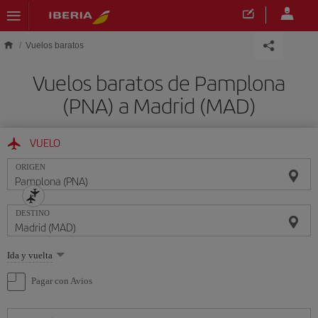
Saltar al contenido principal
Vuelos baratos
Vuelos baratos de Pamplona
(PNA) a Madrid (MAD)
VUELO
ORIGEN
DESTINO
Seleccione
Ida y vuelta
una
opción
Pagar con Avios