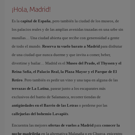
¡Hola, Madrid!
Es la
capital de España
, pero también la ciudad de los museos, de
los palacios reales y de las amplias avenidas trazadas en una urbe sin
murallas… Una ciudad abierta que recibe con generosidad a gente
de todo el mundo.
Reserva tu vuelo barato a Madrid
para disfrutar
de una ciudad que nunca duerme y que invita a comer, beber,
divertirse y bailar… Madrid es el
Museo del Prado, el Thyssen y el
Reina Sofía, el Palacio Real, la Plaza Mayor y el Parque de El
Retiro
. Pero también es pedir un vino y una tapa en alguna de las
terrazas de La Latina
, pasear junto a los escaparates más
exclusivos del barrio de Salamanca, recorrer tiendas de
antigüedades en el Barrio de las Letras
o perderse por las
callejuelas del bohemio Lavapiés
.
Encuentra las mejores
ofertas de vuelos a Madrid
para
conocer la
noche madrileña
en la alternativa Malasaña o en Chueca, epicentro