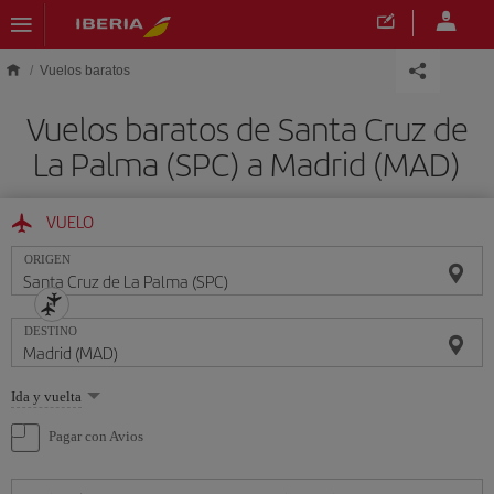
Saltar al contenido principal
Vuelos baratos
Vuelos baratos de Santa Cruz de
La Palma (SPC) a Madrid (MAD)
VUELO
ORIGEN
DESTINO
Seleccione
Ida y vuelta
una
opción
Pagar con Avios