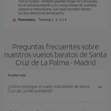
con la ciudad. También puedes llegar en Cercanías,
en el autobús exprés o en varias líneas de autobús
urbano e interurbano. Los taxis también tienen
acceso directo al aeropuerto.
Terminales:
Terminal 1, 2, 3 y 4
Preguntas frecuentes sobre
nuestros vuelos baratos de Santa
Cruz de La Palma - Madrid
Ampliar todo
¿Cómo conseguir el vuelo más barato de Santa
Cruz de La Palma-Madrid?
Podrás ahorrar en tu billete de avión de Santa Cruz de La Palma-
Madrid-dest y conseguir el vuelo más barato si evitas temporadas