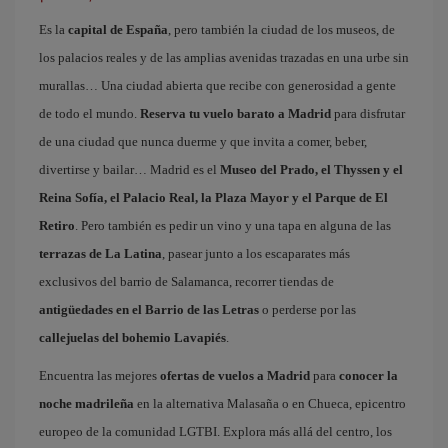
Es la
capital de España
, pero también la ciudad de los museos, de
los palacios reales y de las amplias avenidas trazadas en una urbe sin
murallas… Una ciudad abierta que recibe con generosidad a gente
de todo el mundo.
Reserva tu vuelo barato a Madrid
para disfrutar
de una ciudad que nunca duerme y que invita a comer, beber,
divertirse y bailar… Madrid es el
Museo del Prado, el Thyssen y el
Reina Sofía, el Palacio Real, la Plaza Mayor y el Parque de El
Retiro
. Pero también es pedir un vino y una tapa en alguna de las
terrazas de La Latina
, pasear junto a los escaparates más
exclusivos del barrio de Salamanca, recorrer tiendas de
antigüedades en el Barrio de las Letras
o perderse por las
callejuelas del bohemio Lavapiés
.
Encuentra las mejores
ofertas de vuelos a Madrid
para
conocer la
noche madrileña
en la alternativa Malasaña o en Chueca, epicentro
europeo de la comunidad LGTBI. Explora más allá del centro, los