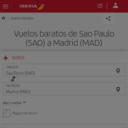
Saltar al contenido principal
Vuelos baratos
Vuelos baratos de Sao Paulo
(SAO) a Madrid (MAD)
VUELO
ORIGEN
DESTINO
Seleccione
Ida y vuelta
una
opción
Pagar con Avios