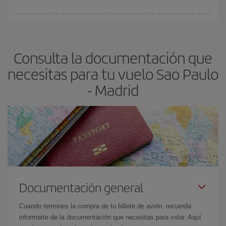
Cualquier día de la semana puedes encontrar vuelos baratos. Las
claves para encontrar los mejores precios son
anticiparte y ser
flexible.
Lo normal es que
cuanto antes
reserves tus billetes de
Consulta la documentación que
avión más baratos te saldrán. Además, si buscas los vuelos con
las fechas y los horarios del viaje un poco abiertos, podrás
elegir
necesitas para tu vuelo Sao Paulo
el precio más barato.
- Madrid
Documentación general
Cuando termines la compra de tu billete de avión, recuerda
informarte de la documentación que necesitas para volar. Aquí