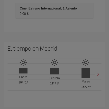
Cine, Estreno Internacional, 1 Asiento
9,00 €
El tiempo en Madrid
Enero
Febrero
Marzo
10º
/
1º
11º
/
1º
15º
/
4º