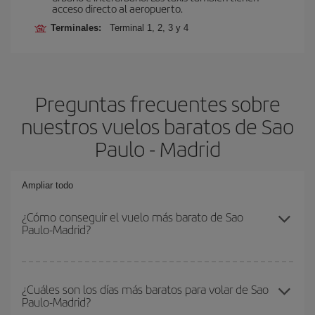
acceso directo al aeropuerto.
Terminales:
Terminal 1, 2, 3 y 4
Preguntas frecuentes sobre
nuestros vuelos baratos de Sao
Paulo - Madrid
Ampliar todo
¿Cómo conseguir el vuelo más barato de Sao
Paulo-Madrid?
Podrás ahorrar en tu billete de avión de Sao Paulo-Madrid-dest y
conseguir el vuelo más barato si evitas temporadas altas,
¿Cuáles son los días más baratos para volar de Sao
Paulo-Madrid?
compras con antelación y puedes ser flexible con las fechas y
horarios de ida y vuelta.