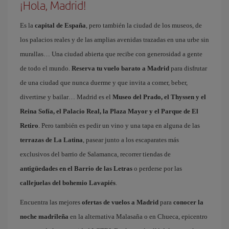
¡Hola, Madrid!
Es la
capital de España
, pero también la ciudad de los museos, de
los palacios reales y de las amplias avenidas trazadas en una urbe sin
murallas… Una ciudad abierta que recibe con generosidad a gente
de todo el mundo.
Reserva tu vuelo barato a Madrid
para disfrutar
de una ciudad que nunca duerme y que invita a comer, beber,
divertirse y bailar… Madrid es el
Museo del Prado, el Thyssen y el
Reina Sofía, el Palacio Real, la Plaza Mayor y el Parque de El
Retiro
. Pero también es pedir un vino y una tapa en alguna de las
terrazas de La Latina
, pasear junto a los escaparates más
exclusivos del barrio de Salamanca, recorrer tiendas de
antigüedades en el Barrio de las Letras
o perderse por las
callejuelas del bohemio Lavapiés
.
Encuentra las mejores
ofertas de vuelos a Madrid
para
conocer la
noche madrileña
en la alternativa Malasaña o en Chueca, epicentro