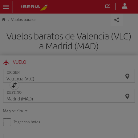
Saltar al contenido principal
Vuelos baratos
Vuelos baratos de Valencia (VLC)
a Madrid (MAD)
VUELO
ORIGEN
DESTINO
Seleccione
Ida y vuelta
una
opción
Pagar con Avios