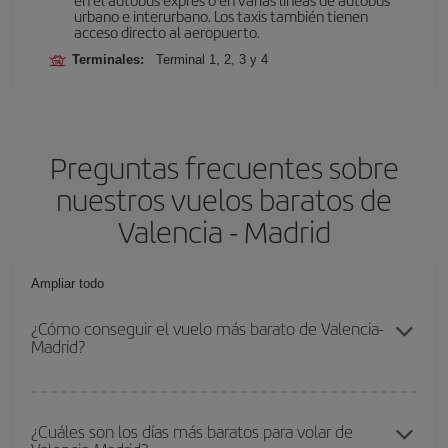
urbano e interurbano. Los taxis también tienen
acceso directo al aeropuerto.
Terminales:
Terminal 1, 2, 3 y 4
Preguntas frecuentes sobre
nuestros vuelos baratos de
Valencia - Madrid
Ampliar todo
¿Cómo conseguir el vuelo más barato de Valencia-
Madrid?
Podrás ahorrar en tu billete de avión de Valencia-Madrid-dest y
conseguir el vuelo más barato si evitas temporadas altas,
¿Cuáles son los días más baratos para volar de
compras con antelación y puedes ser flexible con las fechas y