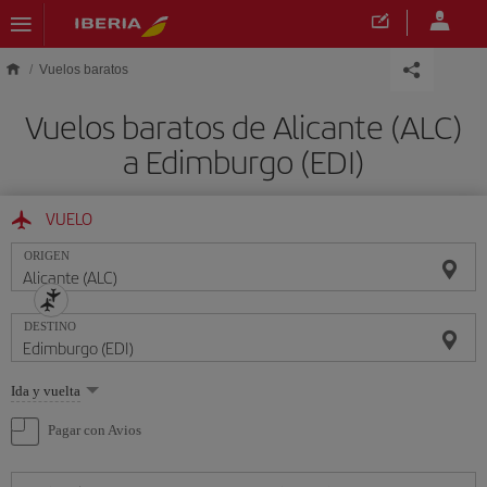
Saltar al contenido principal
Vuelos baratos
Vuelos baratos de Alicante (ALC)
a Edimburgo (EDI)
VUELO
ORIGEN
DESTINO
Seleccione
Ida y vuelta
una
opción
Pagar con Avios