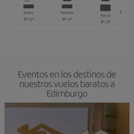
Enero
Febrero
Marzo
5º
/
1º
6º
/
1º
8º
/
2º
Eventos en los destinos de
nuestros vuelos baratos a
Edimburgo