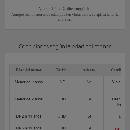
A partir de los
12 años cumplidos
.
Aunque sean menores de edad pueden viajar solos. Se aplica la tarifa
de Adulto.
Condiciones según la edad del menor
Edad del menor
Tarifa
Asiento
Condicione
Menor de 2 años
INF
No
Viaja y pag
ad
Menor de 2 años
CHD
Sí
Descuento 
Requier
De 2 a 11 años
CHD
Sí
Descue
De 5 a 11 años
CHD
Sí
Servicio