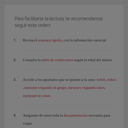
Para facilitarte la lectura, te recomendamos
seguir este orden:
resumen rápido
Revisa el
, con la información esencial.
tabla de condiciones
Consulta la
según la edad del menor.
bebés
niños
Accede a los apartados que se ajusten a tu caso:
,
menores viajando en grupo
menores viajando solos
,
,
,
equipajes
cunas
o
.
documentación
Asegurate de tener toda la
necesaria para
viajar.