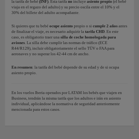
la tarifa de bebé
(INF)
. Esta tarifa
no
incluye
asiento propio
(el bebé
viaja en el regazo del adulto) y su precio oscila entre el 10% y el
30% del billete del adulto acompañante.
Si quieres que tu bebé
ocupe asiento
propio o si
cumple 2 años
antes
de finalizar el viaje, es necesario adquirir la
tarifa CHD
. En este
caso, es obligatorio traer una
silla de coche homologada para
aviones
. La silla debe cumplir las normas de tráfico (ECE
R44/R129), incluir obligatoriamente el sello TÜV o FAA para
aeronaves y no superar los 42-44 cm de ancho.
En resumen
: la tarifa del bebé depende de su edad y de si ocupa
asiento propio.
En los vuelos Iberia operados por LATAM los bebés que viajen en
Business, tendrán la misma tarifa que los adultos e irán en asiento
individual, aplicándose la normativa de seguridad anteriormente
mencionada para estos casos.