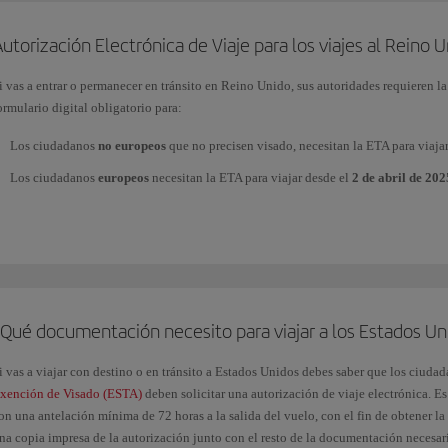
utorización Electrónica de Viaje para los viajes al Reino 
i vas a entrar o permanecer en tránsito en Reino Unido, sus autoridades requieren l
ormulario digital obligatorio para:
Los ciudadanos
no europeos
que no precisen visado, necesitan la ETA para viaja
Los ciudadanos
europeos
necesitan la ETA para viajar desde el
2 de abril de 202
e recomendamos que realices la solicitud con la máxima antelación.
ara gestionar la Autorización Electrónica de Viaje (ETA) y obtener más información
OV.UK/electronictravelauthorisation
.
¿Qué documentación necesito para viajar a los Estados Un
i vas a viajar con destino o en tránsito a Estados Unidos debes saber que los ciudad
xención de Visado (ESTA)
deben solicitar una autorización de viaje electrónica. E
on una antelación mínima de 72 horas a la salida del vuelo, con el fin de obtener l
na copia impresa de la autorización junto con el resto de la documentación necesaria