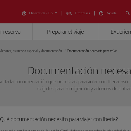
Österreich - ES
Empresas
Ayuda
r reserva
Preparar el viaje
Experienc
Menores, asistencia especial y documentación
Documentación necesaria para volar
Documentación necesar
ulta la documentación que necesitas para volar con Iberia, así 
exigidos para la migración y aduanas de entrada
¿Qué documentación necesito para viajar con Iberia?
e acuerdo con las normas de Aviación Civil, debemos comprobar la identidad de nue