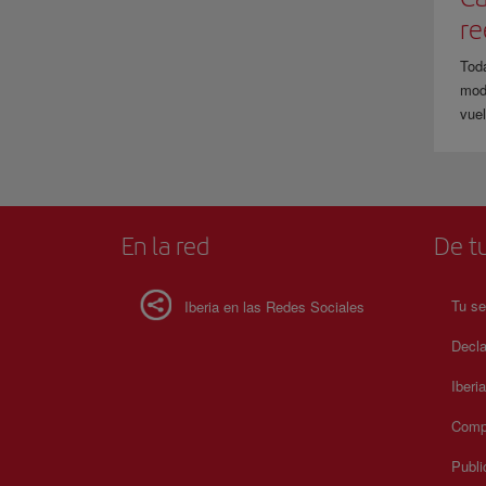
r
Tod
modi
vuel
En la red
De tu
Tu se
Iberia en las Redes Sociales
Decla
Iberi
Compr
Publi