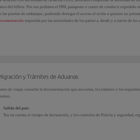
atos del billete. Por eso pedimos el DNI, pasaporte o carnet de conducir expedido 
n las puertas de embarque, pudiendo denegar el acceso al avión a quienes no prese
ocumentación
requerida por las autoridades de los países a, desde y a través de los 
i tienes la nacionalidad española puedes consultar los requisitos oficiales para viaj
e Asuntos Exteriores
(disponible solo en castellano).
onsulta otra documentación y vacunas según destinos en la página oficial de
IATA
e recomienda presentar el DNI físico para acreditar la identidad.
Migración y Trámites de Aduanas
ntes de viajar, consulta la documentación que necesitas, los trámites y los requerim
estino.
Salida del país
:
Ten en cuenta el tiempo de facturación, y los controles de Policía y seguridad, e
aconsejable tengas el billete, la tarjeta de embarque y la documentación a mano, 
personal en regla; ten en cuenta que, en caso de incumplimiento de las normas de 
entrada en el país de destino.