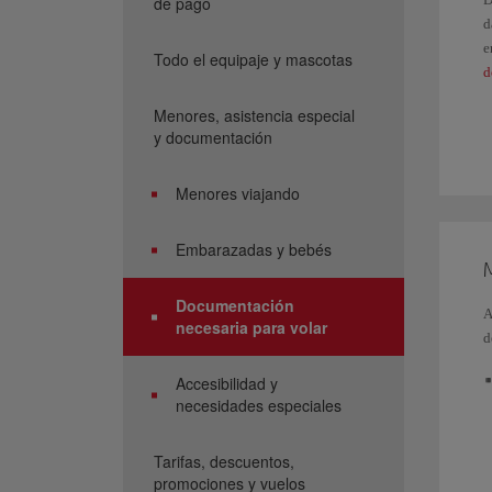
de pago
d
e
Todo el equipaje y mascotas
d
Menores, asistencia especial
S
y documentación
d
C
Menores viajando
S
Embarazadas y bebés
Documentación
A
necesaria para volar
d
Accesibilidad y
necesidades especiales
Tarifas, descuentos,
promociones y vuelos