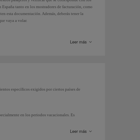
en España tanto en los mostradores de facturación, como
nten esta documentación. Además, deberás tener la
que vaya a volar.
ar a cualquier país en nuestro enlace con el
Ministerio
Leer más
(disponible solo en inglés).
ientos específicos exigidos por ciertos países de
specialmente en los periodos vacacionales. Es
y es tu responsabilidad el tener tu
documentación
control de policía o aduanas, te podría ser negada la
Leer más