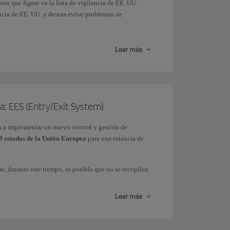
ien que figure en la lista de vigilancia de EE. UU.
ancia de EE. UU. y deseas evitar problemas de
Leer más
a: EES (Entry/Exit System)
n a implementar un nuevo control y gestión de
 estados de la Unión Europea
para una estancia de
e, durante este tiempo, es posible que no se recopilen
estará plenamente operativo en todos los controles de
Leer más
tem (EES)
y del
Ministerio del Interior.