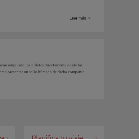
llo de Cuba en tu pasaporte, no podrás tramitar el ESTA
e la Embajada de Estados Unidos de tu lugar de
Leer más
seis cifras
. Debido a la tipografía del pasaporte, a
rate de que incluyes correctamente todos los caracteres
ayan adquirido los billetes directamente desde las
deberán presentar un sello húmedo de dicha compañía
va
Planifica tu viaje