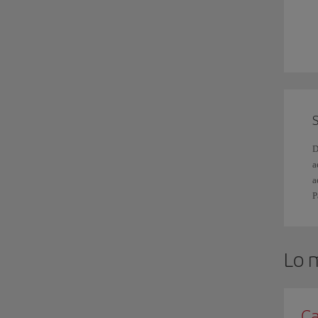
S
y
r
E
v
a
S
D
a
a
P
Lo 
Ca