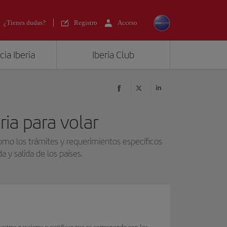
¿Tienes dudas?
Registro
Acceso
ia Iberia
Iberia Club
ia para volar
como los trámites y requerimientos específicos
 y salida de los países.
stros pasajeros y verificar que se corresponde con los