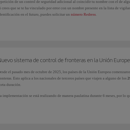
epetición de un control de seguridad adicional al coincidir tu nombre con el de algu
i crees que se te ha vinculado por error con un nombre presente en la lista de vigil
dentificación en el futuro, puedes solicitar un
número Redress
.
Nuevo sistema de control de fronteras en la Unión Europe
esde el pasado mes de octubre de 2025, los países de la Unión Europea comenzaro
ronteras. Esto aplica a los nacionales de terceros países que viajen a alguno de los
29
orta duración.
a implementación se está realizando de manera paulatina durante 6 meses, por lo qu
odos los datos de los pasajeros de forma inmediata. Transcurrido ese plazo, el EES 
aso fronterizos.
ara más información consulta la página oficial de la Unión Europea
Entry/Exit Sys