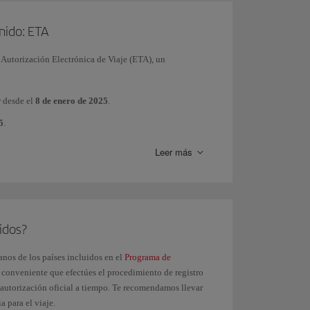
Unido: ETA
a Autorización Electrónica de Viaje (ETA), un
r desde el
8 de enero de 2025
.
5
.
Leer más
, consulta esta página
idos?
anos de los países incluidos en el
Programa de
s conveniente que efectúes el procedimiento de registro
a autorización oficial a tiempo. Te recomendamos llevar
 para el viaje.