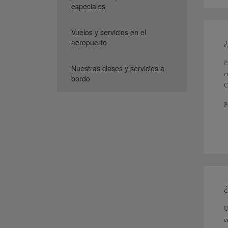
especiales
Vuelos y servicios en el
¿
aeropuerto
P
Nuestras clases y servicios a
c
bordo
C
P
d
c
E
p
t
T
l
S
U
e