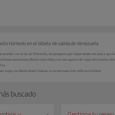
i has estado en
Cuba después del 12 de enero de 2021
y, por tanto, presentas un se
 deberás
solicitar un visado
B1 o B2 en el Consulado General o Sección Consular d
esidencia.
l número de
pasaporte español
consta de nueve caracteres,
tres letras
seguidas de
eces se puede confundir el número 0 (cero) en lugar de la letra O y viceversa. Asegú
l rellenar el ESTA.
ello húmedo en el billete de salida de Venezuela
e acuerdo con la ley de Venezuela, los pasajeros que viajen desde este país y que h
erolíneas autorizadas (Iberia entre ellas) o en una agencia de viajes del exterior, 
érea.
ara viajar con Iberia desde Caracas, no es necesario este sello en tu billete.
más buscado
mbios y
Gestiona tu reser