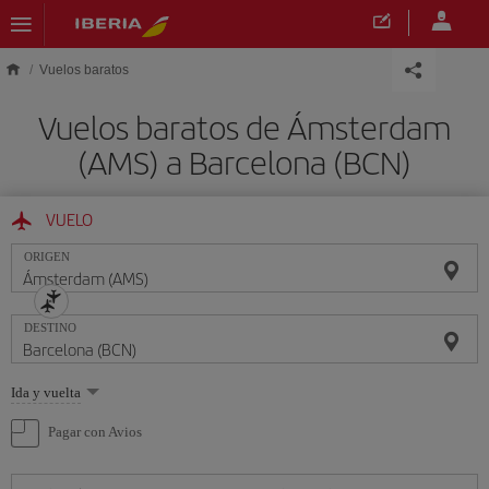
Saltar al contenido principal
Vuelos baratos
Vuelos baratos de Ámsterdam
(AMS) a Barcelona (BCN)
VUELO
ORIGEN
DESTINO
Seleccione
Ida y vuelta
una
opción
Pagar con Avios