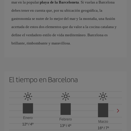
mar en la popular
playa de la Barceloneta
. Si vuelas a Barcelona
debes tener en cuenta que, por su ubicación geográfica, la
gastronomía se nutre de lo mejor del mar y la montaña, una fusión
acertada de estos dos elementos que da valor a la cocina catalana y
define el verdadero estilo de vida mediterráneo. Barcelona es
brillante, rimbombante y maravillosa.
El tiempo en Barcelona
Enero
Febrero
Marzo
12º
/
4º
13º
/
4º
16º
/
7º