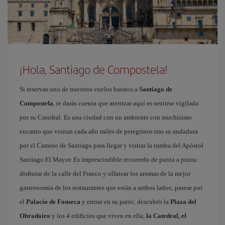
¡Hola, Santiago de Compostela!
Si reservas uno de nuestros vuelos baratos a
Santiago de
Compostela
, te darás cuenta que aterrizar aquí es sentirse vigilado
por su Catedral. Es una ciudad con un ambiente con muchísimo
encanto que visitan cada año miles de peregrinos tras su andadura
por el Camino de Santiago para llegar y visitar la tumba del Apóstol
Santiago El Mayor. Es imprescindible recorrerlo de punta a punta:
disfrutar de la calle del Franco y olfatear los aromas de la mejor
gastronomía de los restaurantes que están a ambos lados; pasear por
el
Palacio de Fonseca
y entrar en su patio; descubrir la
Plaza del
Obradoiro
y los 4 edificios que viven en ella,
la Catedral, el