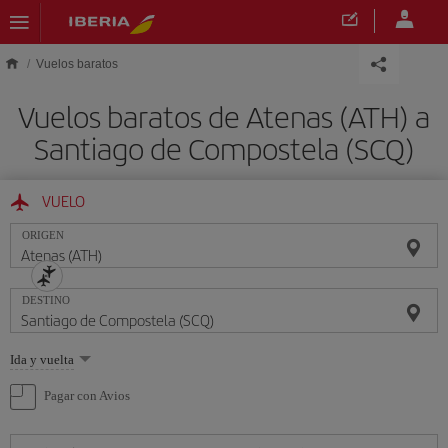
Saltar al contenido principal
Vuelos baratos
Vuelos baratos de Atenas (ATH) a
Santiago de Compostela (SCQ)
VUELO
ORIGEN
DESTINO
Seleccione
Ida y vuelta
una
opción
Pagar con Avios