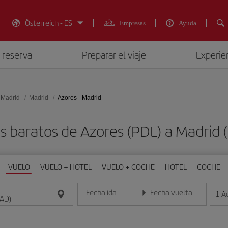
Österreich - ES
Empresas
Ayuda
 reserva
Preparar el viaje
Experien
 Madrid
Madrid
Azores - Madrid
s baratos de Azores (PDL) a Madrid
VUELO
VUELO + HOTEL
VUELO + COCHE
HOTEL
COCHE
Fecha ida
Fecha vuelta
1
A
Introduce la fecha en formato día/mes/año
Introduce la fecha en format