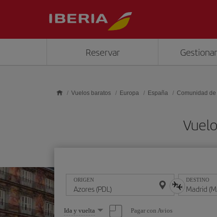
Saltar al contenido principal
Reservar
Gestionar
Vuelos baratos
Europa
España
Comunidad de
Vuelo
ORIGEN
DESTINO
Seleccione
Pagar con Avios
Ida y vuelta