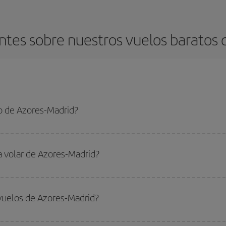
tes sobre nuestros vuelos baratos 
o de Azores-Madrid?
adrid-dest y conseguir el vuelo más barato si evitas temporadas altas, compra
a volar de Azores-Madrid?
ar, solo tienes que empezar una consulta en nuestro
buscador de vuelos ba
. Te mostraremos los vuelos más baratos, no solo
para tu consulta, sino pa
vuelos de Azores-Madrid?
s, busca en las diferentes opciones de vuelo que te ofrecemos cada día: al