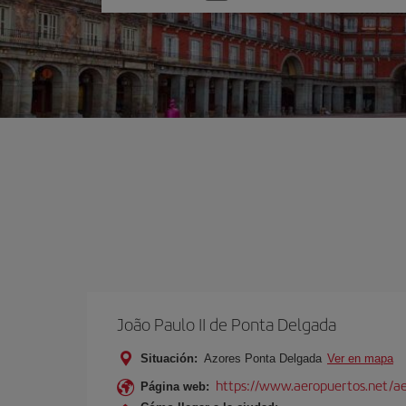
una
opción
João Paulo II de Ponta Delgada
Situación:
Azores Ponta Delgada
Ver en mapa
https://www.aeropuertos.net/aer
Página web: