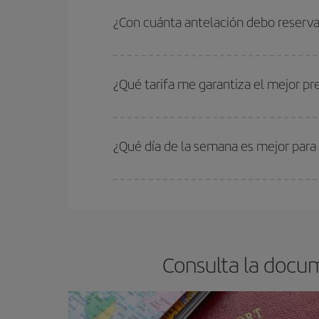
Puedes conseguir los vuelos más baratos viajan
periodos de vacaciones escolares son temporada
¿Con cuánta antelación debo reserva
precios encontrarás.
Cuanto antes reserves
tus vuelos, mejores precio
estén disponibles o se vayan agotando. Por eso,
¿Qué tarifa me garantiza el mejor p
En Iberia, tenemos distintas tarifas para garantiz
¿Qué día de la semana es mejor para
Cualquier día de la semana puedes encontrar vuel
reserves tus billetes de avión más baratos te sal
barato.
Consulta la docum