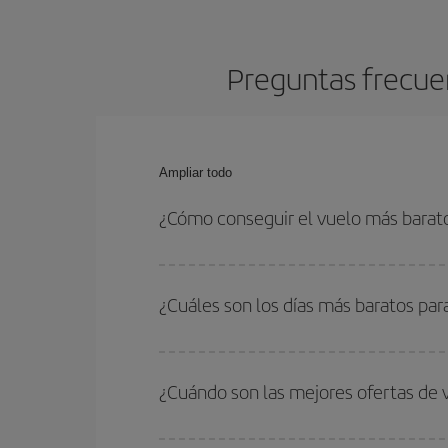
Preguntas frecuen
Ampliar todo
¿Cómo conseguir el vuelo más barat
Podrás ahorrar en tu billete de avión de Azores-M
fechas y horarios de ida y vuelta.
¿Cuáles son los días más baratos par
Para saber qué días te saldrá más económico vol
quieres ir y en qué fechas habías pensado viajar
¿Cuándo son las mejores ofertas de 
para que puedas encontrar la mejor oferta. Ademá
más en el precio de tu billete.