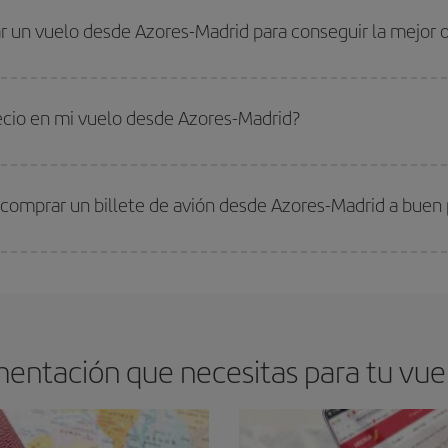
do
fuera de las temporadas altas
. Aunque depende de tu destino, por lo gen
 alta. Además, sobre todo si estás pensando en una escapada de fin de sem
r un vuelo desde Azores-Madrid para conseguir la mejor 
s encontrarás. Los precios dependen de las plazas que queden libres en el vu
 comprar con antelación es
fundamental
para conseguir
vuelos baratos a Az
recio en mi vuelo desde Azores-Madrid?
arte el mejor precio según tus necesidades de viaje. La tarifa básica, te asegu
 comprar un billete de avión desde Azores-Madrid a buen 
os baratos. Las claves para encontrar los mejores precios son
anticiparte y 
drán. Además, si buscas los vuelos con las fechas y los horarios del viaje un
entación que necesitas para tu vue