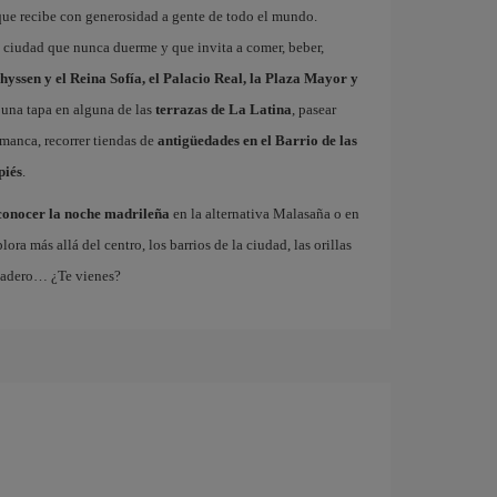
que recibe con generosidad a gente de todo el mundo.
a ciudad que nunca duerme y que invita a comer, beber,
hyssen y el Reina Sofía, el Palacio Real, la Plaza Mayor y
 una tapa en alguna de las
terrazas de La Latina
, pasear
amanca, recorrer tiendas de
antigüedades en el Barrio de las
piés
.
conocer la noche madrileña
en la alternativa Malasaña o en
 más allá del centro, los barrios de la ciudad, las orillas
tadero… ¿Te vienes?