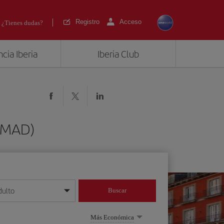
Registro
Acceso
¿Tienes dudas?
cia Iberia
Iberia Club
 (MAD)
dulto
Buscar
o día/mes/año
Más Económica