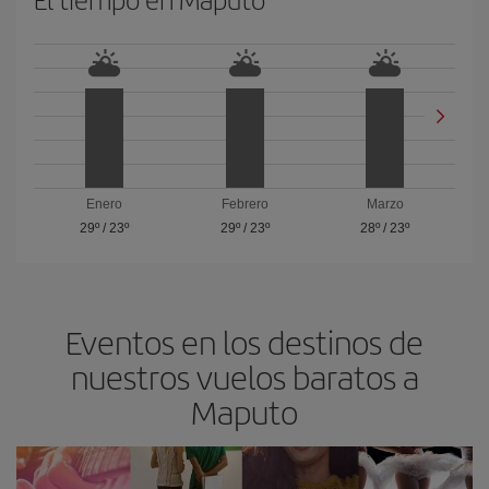
Enero
Febrero
Marzo
29º
/
23º
29º
/
23º
28º
/
23º
Eventos en los destinos de
nuestros vuelos baratos a
Maputo