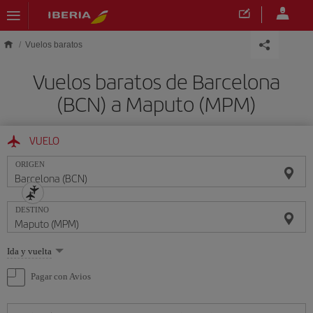
Saltar al contenido principal
Vuelos baratos
Vuelos baratos de Barcelona
(BCN) a Maputo (MPM)
VUELO
ORIGEN
DESTINO
Seleccione
Ida y vuelta
una
opción
Pagar con Avios