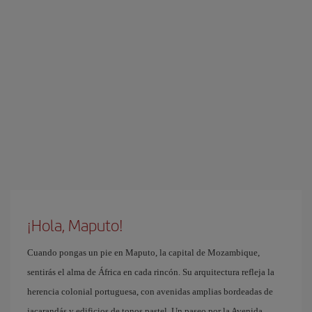
¡Hola, Maputo!
Cuando pongas un pie en Maputo, la capital de Mozambique,
sentirás el alma de África en cada rincón. Su arquitectura refleja la
herencia colonial portuguesa, con avenidas amplias bordeadas de
jacarandás y edificios de tonos pastel. Un paseo por la Avenida