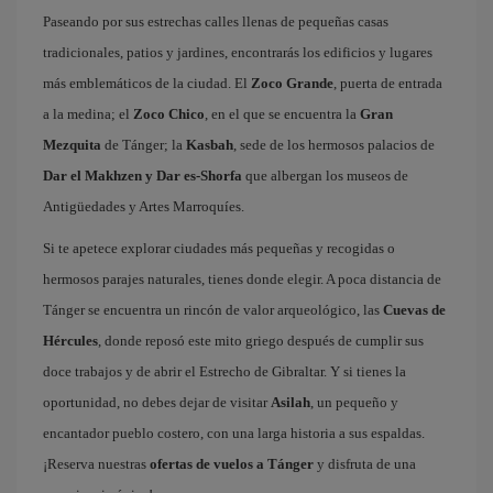
Paseando por sus estrechas calles llenas de pequeñas casas
tradicionales, patios y jardines, encontrarás los edificios y lugares
más emblemáticos de la ciudad. El
Zoco Grande
, puerta de entrada
a la medina; el
Zoco Chico
, en el que se encuentra la
Gran
Mezquita
de Tánger; la
Kasbah
, sede de los hermosos palacios de
Dar el Makhzen y Dar es-Shorfa
que albergan los museos de
Antigüedades y Artes Marroquíes.
Si te apetece explorar ciudades más pequeñas y recogidas o
hermosos parajes naturales, tienes donde elegir. A poca distancia de
Tánger se encuentra un rincón de valor arqueológico, las
Cuevas de
Hércules
, donde reposó este mito griego después de cumplir sus
doce trabajos y de abrir el Estrecho de Gibraltar. Y si tienes la
oportunidad, no debes dejar de visitar
Asilah
, un pequeño y
encantador pueblo costero, con una larga historia a sus espaldas.
¡Reserva nuestras
ofertas de vuelos a Tánger
y disfruta de una