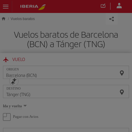
Saltar al contenido principal
Vuelos baratos
Vuelos baratos de Barcelona
(BCN) a Tánger (TNG)
VUELO
ORIGEN
DESTINO
Seleccione
Ida y vuelta
una
opción
Pagar con Avios