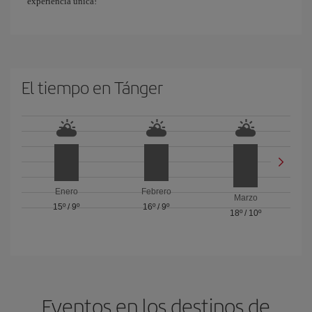
experiencia única!
El tiempo en Tánger
Enero
Febrero
Marzo
15º
/
9º
16º
/
9º
18º
/
10º
Eventos en los destinos de