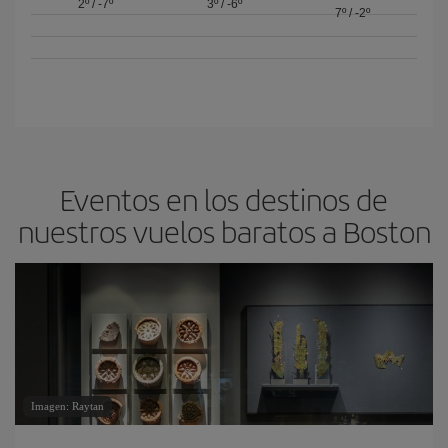
2º
/
-7º
3º
/
-6º
7º
/
-2º
Eventos en los destinos de
nuestros vuelos baratos a Boston
Imagen: Raytan