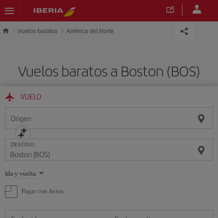
Saltar al contenido principal
Vuelos baratos
América del Norte
Vuelos baratos a Boston (BOS)
VUELO
Origen
DESTINO
Seleccione
Ida y vuelta
una
opción
Pagar con Avios