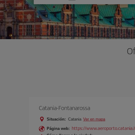
una
opción
Of
Catania-Fontanarossa
Situación:
Catania
Ver en mapa
https://www.aeroporto.catania.i
Página web: