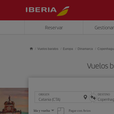
Saltar al contenido principal
Reservar
Gestionar
Vuelos baratos
Europa
Dinamarca
Copenhagu
Vuelos b
ORIGEN
DESTINO
Seleccione
Pagar con Avios
Ida y vuelta