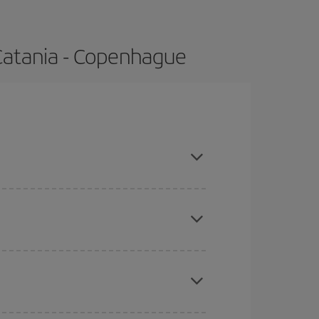
Catania - Copenhague
 compras con antelación y puedes ser flexible con
ratos
. Dinos desde dónde vuelas, a dónde
ra días cercanos
, tanto de ida como de vuelta,
gunos
horarios
puede que te hagan ahorrar aún