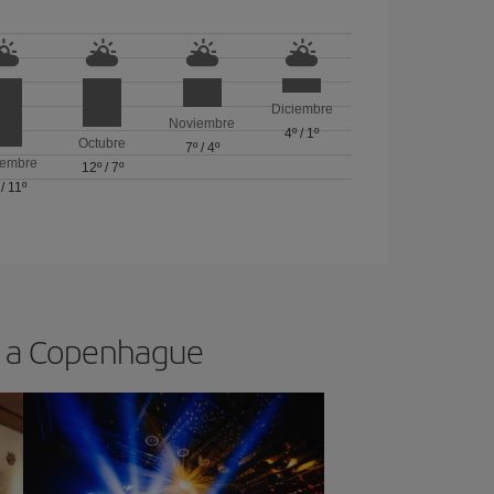
Diciembre
Noviembre
4º
/
1º
Octubre
7º
/
4º
iembre
12º
/
7º
/
11º
os a Copenhague