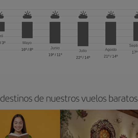
ril
/
3º
Mayo
Sept
Junio
16º
/
8º
Agosto
Julio
17º
19º
/
11º
21º
/
14º
22º
/
14º
 destinos de nuestros vuelos barat