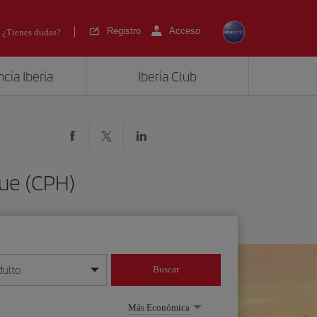
Registro
Acceso
¿Tienes dudas?
cia Iberia
Iberia Club
gue (CPH)
dulto
Buscar
o día/mes/año
Más Económica