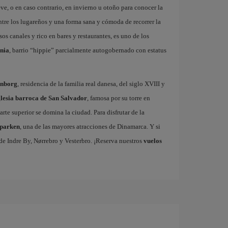
eve, o en caso contrario, en invierno u otoño para conocer la
entre los lugareños y una forma sana y cómoda de recorrer la
sos canales y rico en bares y restaurantes, es uno de los
ania
, barrio “hippie” parcialmente autogobernado con estatus
enborg
, residencia de la familia real danesa, del siglo XVIII y
glesia barroca de San Salvador
, famosa por su torre en
arte superior se domina la ciudad. Para disfrutar de la
dparken
, una de las mayores atracciones de Dinamarca. Y si
s de Indre By, Nørrebro y Vesterbro. ¡Reserva nuestros
vuelos