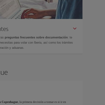
ntes
tras
preguntas frecuentes sobre documentación
: te
cesitas para volar con Iberia, así como los trámites
gración y aduanas.
gue
s a Copenhague
, la primera decisión a tomar es si ir en