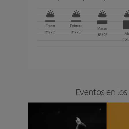
Enero
Febrero
Marzo
3º
/
-1º
3º
/
-1º
Ab
6º
/
0º
12º
Eventos en los