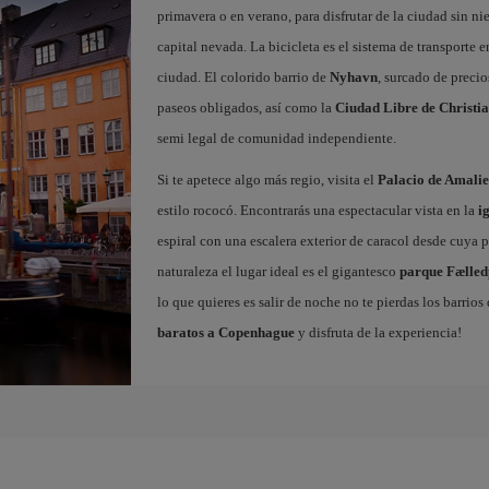
primavera o en verano, para disfrutar de la ciudad sin ni
capital nevada. La bicicleta es el sistema de transporte 
ciudad. El colorido barrio de
Nyhavn
, surcado de precio
paseos obligados, así como la
Ciudad Libre de Christi
semi legal de comunidad independiente.
Si te apetece algo más regio, visita el
Palacio de Amali
estilo rococó. Encontrarás una espectacular vista en la
i
espiral con una escalera exterior de caracol desde cuya p
naturaleza el lugar ideal es el gigantesco
parque Fælle
lo que quieres es salir de noche no te pierdas los barrio
baratos a Copenhague
y disfruta de la experiencia!