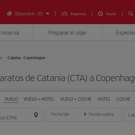
Österreich - ES
Empresas
Ayuda
 reserva
Preparar el viaje
Experien
e
Catania - Copenhague
aratos de Catania (CTA) a Copenha
VUELO
VUELO + HOTEL
VUELO + COCHE
HOTEL
COCHE
Fecha ida
Fecha vuelta
1
A
Introduce la fecha en formato día/mes/año
Introduce la fecha en format