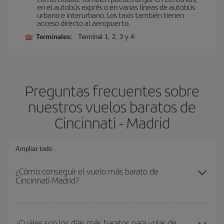
en el autobús exprés o en varias líneas de autobús
urbano e interurbano. Los taxis también tienen
acceso directo al aeropuerto.
Terminales:
Terminal 1, 2, 3 y 4
Preguntas frecuentes sobre
nuestros vuelos baratos de
Cincinnati - Madrid
Ampliar todo
¿Cómo conseguir el vuelo más barato de
Cincinnati-Madrid?
Podrás ahorrar en tu billete de avión de Cincinnati-Madrid-dest y
conseguir el vuelo más barato si evitas temporadas altas,
¿Cuáles son los días más baratos para volar de