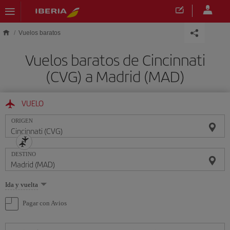
Saltar al contenido principal
Vuelos baratos
Vuelos baratos de Cincinnati
(CVG) a Madrid (MAD)
VUELO
ORIGEN
DESTINO
Seleccione
Ida y vuelta
una
opción
Pagar con Avios