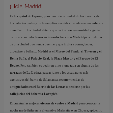
¡Hola, Madrid!
Es la
capital de España
, pero también la ciudad de los museos, de
los palacios reales y de las amplias avenidas trazadas en una urbe sin
murallas… Una ciudad abierta que recibe con generosidad a gente
de todo el mundo.
Reserva tu vuelo barato a Madrid
para disfrutar
de una ciudad que nunca duerme y que invita a comer, beber,
divertirse y bailar… Madrid es el
Museo del Prado, el Thyssen y el
Reina Sofía, el Palacio Real, la Plaza Mayor y el Parque de El
Retiro
. Pero también es pedir un vino y una tapa en alguna de las
terrazas de La Latina
, pasear junto a los escaparates más
exclusivos del barrio de Salamanca, recorrer tiendas de
antigüedades en el Barrio de las Letras
o perderse por las
callejuelas del bohemio Lavapiés
.
Encuentra las mejores
ofertas de vuelos a Madrid
para
conocer la
noche madrileña
en la alternativa Malasaña o en Chueca, epicentro