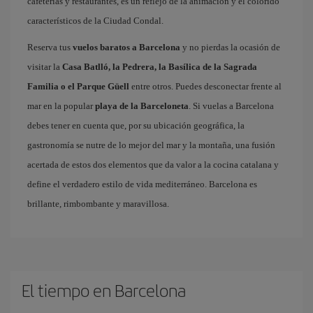
cafeterías y restaurantes, es un reflejo de la animación y el colorido
característicos de la Ciudad Condal.
Reserva tus
vuelos baratos a Barcelona
y no pierdas la ocasión de
visitar la
Casa Batlló, la Pedrera, la Basílica de la Sagrada
Familia o el Parque Güell
entre otros. Puedes desconectar frente al
mar en la popular
playa de la Barceloneta
. Si vuelas a Barcelona
debes tener en cuenta que, por su ubicación geográfica, la
gastronomía se nutre de lo mejor del mar y la montaña, una fusión
acertada de estos dos elementos que da valor a la cocina catalana y
define el verdadero estilo de vida mediterráneo. Barcelona es
brillante, rimbombante y maravillosa.
El tiempo en Barcelona