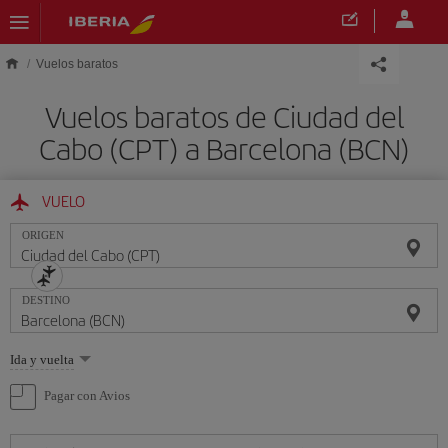
Saltar al contenido principal
Vuelos baratos
Vuelos baratos de Ciudad del
Cabo (CPT) a Barcelona (BCN)
VUELO
ORIGEN
DESTINO
Seleccione
Ida y vuelta
una
opción
Pagar con Avios