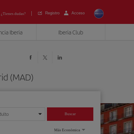
Registro
Acceso
¿Tienes dudas?
cia Iberia
Iberia Club
rid (MAD)
dulto
Buscar
o día/mes/año
Más Económica