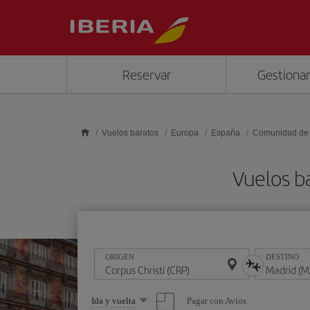
Saltar al contenido principal
Reservar
Gestionar
Vuelos baratos
Europa
España
Comunidad de
Vuelos b
ORIGEN
DESTINO
Seleccione
Pagar con Avios
Ida y vuelta