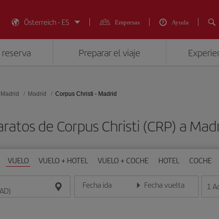
Österreich - ES
Empresas
Ayuda
 reserva
Preparar el viaje
Experien
 Madrid
Madrid
Corpus Christi - Madrid
aratos de Corpus Christi (CRP) a Mad
VUELO
VUELO + HOTEL
VUELO + COCHE
HOTEL
COCHE
Fecha ida
Fecha vuelta
1
A
Introduce la fecha en formato día/mes/año
Introduce la fecha en format