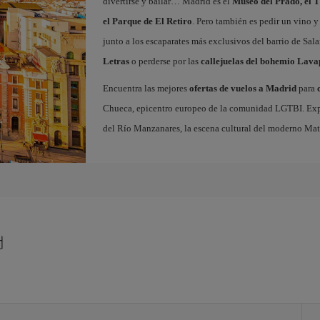
divertirse y bailar… Madrid es el
Museo del Prado, el T
el Parque de El Retiro
. Pero también es pedir un vino y
junto a los escaparates más exclusivos del barrio de Sal
Letras
o perderse por las
callejuelas del bohemio Lava
Encuentra las mejores
ofertas de vuelos a Madrid
para
Chueca, epicentro europeo de la comunidad LGTBI. Explora
del Río Manzanares, la escena cultural del moderno Ma
d