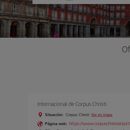
una
opción
Of
Internacional de Corpus Christi
Situación:
Corpus Christi
Ver en mapa
https://www.corpuschristiairpor
Página web: