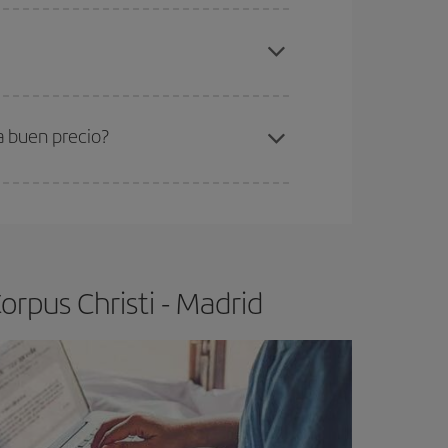
elo y de que las tarifas más baratas (turista)
rpus Christi-Madrid-dest
.
ra el vuelo más barato.
a buen precio?
ser flexible.
Lo normal es que
cuanto antes
 poco abiertos, podrás
elegir el precio más
rpus Christi - Madrid