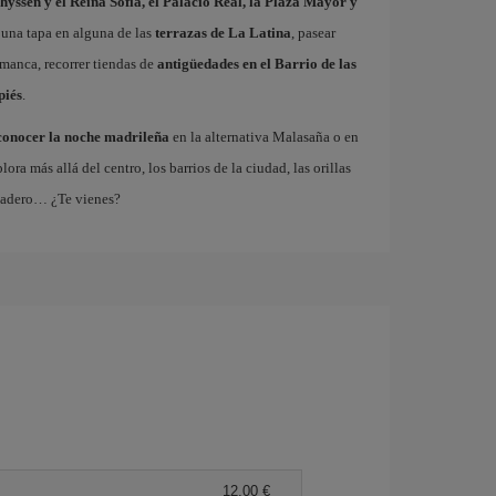
hyssen y el Reina Sofía, el Palacio Real, la Plaza Mayor y
 una tapa en alguna de las
terrazas de La Latina
, pasear
amanca, recorrer tiendas de
antigüedades en el Barrio de las
piés
.
conocer la noche madrileña
en la alternativa Malasaña o en
 más allá del centro, los barrios de la ciudad, las orillas
tadero… ¿Te vienes?
12,00