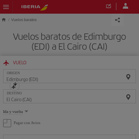
Saltar al contenido principal
Vuelos baratos
Vuelos baratos de Edimburgo
(EDI) a El Cairo (CAI)
VUELO
ORIGEN
DESTINO
Seleccione
Ida y vuelta
una
opción
Pagar con Avios