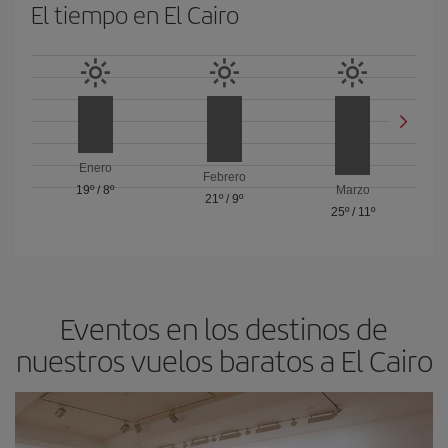
El tiempo en El Cairo
Enero
Febrero
19º
/
8º
Marzo
21º
/
9º
25º
/
11º
Eventos en los destinos de
nuestros vuelos baratos a El Cairo