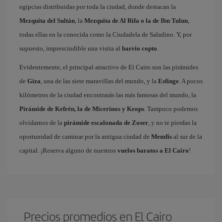
egipcias distribuidas por toda la ciudad, donde destacan la
Mezquita del Sultán
, la
Mezquita de Al Rifa o la de Ibn Tulun
,
todas ellas en la conocida como la Ciudadela de Saladino. Y, por
supuesto, imprescindible una visita al
barrio copto
.
Evidentemente, el principal atractivo de El Cairo son las pirámides
de
Giza
, una de las siete maravillas del mundo, y la
Esfinge
. A pocos
kilómetros de la ciudad encontrarás las más famosas del mundo, la
Pirámide de Kefrén, la de Micerinos y Keops
. Tampoco podemos
olvidarnos de la
pirámide escalonada de Zoser
, y no te pierdas la
oportunidad de caminar por la antigua ciudad de
Memfis
al sur de la
capital. ¡Reserva alguno de nuestros
vuelos baratos a El Cairo
!
Precios promedios en El Cairo