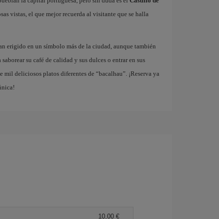
ueblan la capital portuguesa, pero sin duda es el
Castillo de
as vistas, el que mejor recuerda al visitante que se halla
han erigido en un símbolo más de la ciudad, aunque también
a saborear su café de calidad y sus dulces o entrar en sus
 mil deliciosos platos diferentes de “bacalhau”. ¡Reserva ya
única!
10,00