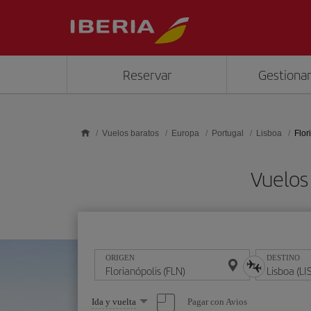
Saltar al contenido principal
Reservar
Gestionar
Vuelos baratos
Europa
Portugal
Lisboa
Flor
Vuelos 
ORIGEN
DESTINO
Seleccione
Pagar con Avios
Ida y vuelta