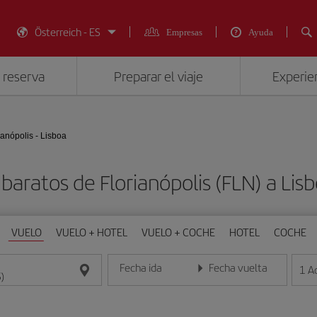
Österreich - ES
Empresas
Ayuda
 reserva
Preparar el viaje
Experien
ianópolis - Lisboa
baratos de Florianópolis (FLN) a Lisb
VUELO
VUELO + HOTEL
VUELO + COCHE
HOTEL
COCHE
Fecha ida
Fecha vuelta
1
A
Introduce la fecha en formato día/mes/año
Introduce la fecha en format