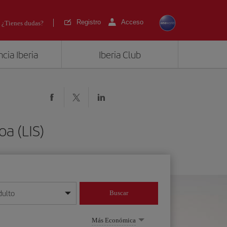
Registro
Acceso
¿Tienes dudas?
cia Iberia
Iberia Club
oa (LIS)
dulto
Buscar
o día/mes/año
Más Económica