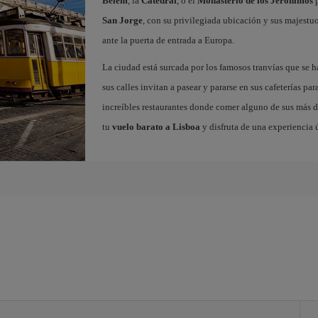
Belem
, la
Catedral
, o el
Monasterio de los Jerónimos
p
San Jorge
, con su privilegiada ubicación y sus majestuos
ante la puerta de entrada a Europa.
La ciudad está surcada por los famosos tranvías que se 
sus calles invitan a pasear y pararse en sus cafeterías par
increíbles restaurantes donde comer alguno de sus más de
tu
vuelo barato a Lisboa
y disfruta de una experiencia 
a