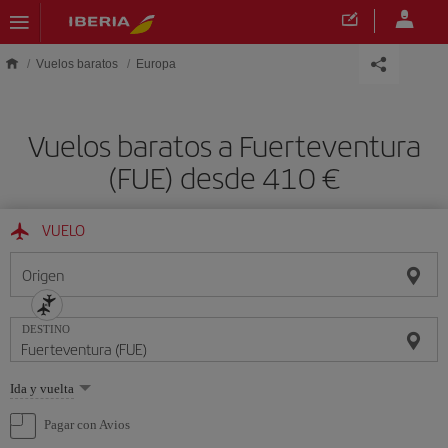
Saltar al contenido principal
Vuelos baratos
Europa
Vuelos baratos a Fuerteventura
(FUE) desde 410
VUELO
Origen
DESTINO
Seleccione
Ida y vuelta
una
opción
Pagar con Avios