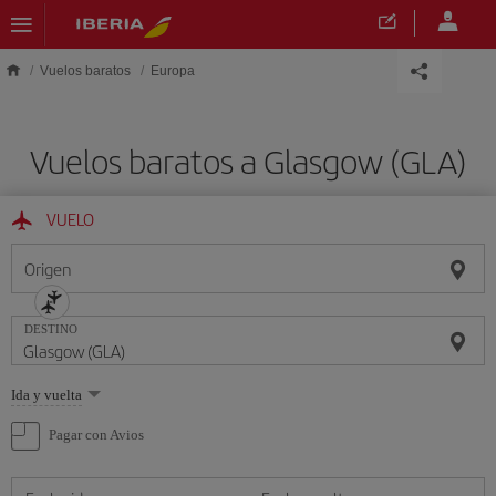
Saltar al contenido principal
Vuelos baratos
Europa
Vuelos baratos a Glasgow (GLA)
VUELO
Origen
DESTINO
Seleccione
Ida y vuelta
una
opción
Pagar con Avios