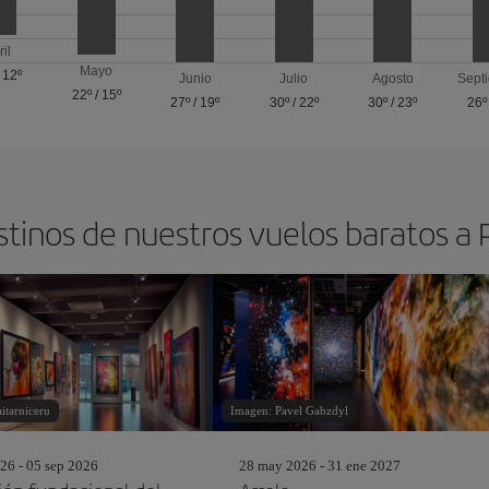
ril
Mayo
/
12º
Junio
Julio
Agosto
Sept
22º
/
15º
27º
/
19º
30º
/
22º
30º
/
23º
26º
stinos de nuestros vuelos baratos a
itarniceru
Imagen: Pavel Gabzdyl
26 - 05 sep 2026
28 may 2026 - 31 ene 2027