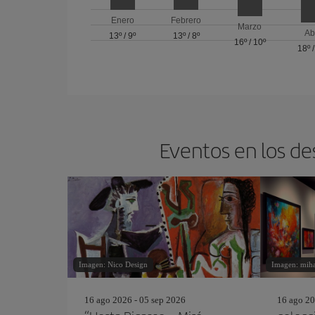
Enero
Febrero
Marzo
Ab
13º
/
9º
13º
/
8º
16º
/
10º
18º
Eventos en los de
Imagen: Nico Design
Imagen: miha
16 ago 2026 - 05 sep 2026
16 ago 20