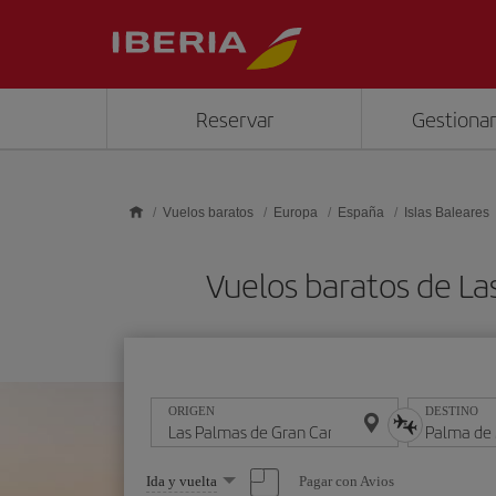
Saltar al contenido principal
Reservar
Gestionar
Vuelos baratos
Europa
España
Islas Baleares
Vuelos baratos de La
ORIGEN
DESTINO
Seleccione
Pagar con Avios
Ida y vuelta