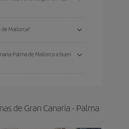
elo y de que las tarifas más baratas (turista)
as Palmas de Gran Canaria-Palma de Mallorca-
 de Mallorca?
ra el vuelo más barato.
anaria-Palma de Mallorca a buen
ser flexible.
Lo normal es que
cuanto antes
 poco abiertos, podrás
elegir el precio más
mas de Gran Canaria - Palma