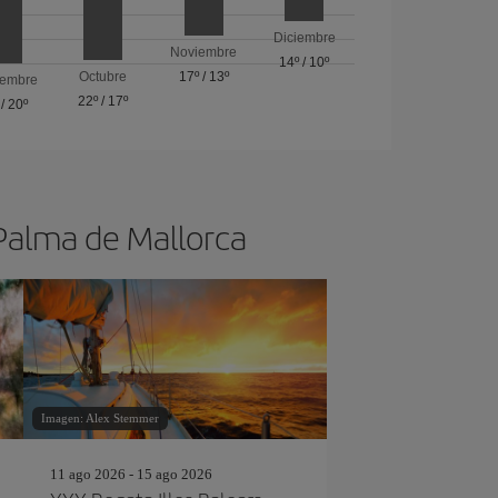
Diciembre
Noviembre
14º
/
10º
Octubre
17º
/
13º
iembre
22º
/
17º
/
20º
 Palma de Mallorca
Imagen: Alex Stemmer
11 ago 2026 - 15 ago 2026