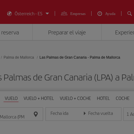
Österreich - ES
Empresas
Ayuda
 reserva
Preparar el viaje
Experien
Palma de Mallorca
Las Palmas de Gran Canaria - Palma de Mallorca
s Palmas de Gran Canaria (LPA) a Pa
VUELO
VUELO + HOTEL
VUELO + COCHE
HOTEL
COCHE
Fecha ida
Fecha vuelta
1
A
Introduce la fecha en formato día/mes/año
Introduce la fecha en format