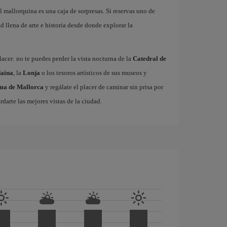
l mallorquina es una caja de sorpresas. Si reservas uno de
 llena de arte e historia desde donde explorar la
acer: no te puedes perder la vista nocturna de la
Catedral de
aina
, la
Lonja
o los tesoros artísticos de sus museos y
lma de Mallorca
y regálate el placer de caminar sin prisa por
rdarte las mejores vistas de la ciudad.