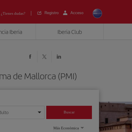
Registro
Acceso
¿Tienes dudas?
cia Iberia
Iberia Club
lma de Mallorca (PMI)
dulto
Buscar
o día/mes/año
Más Económica