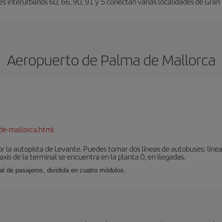
es interurbanos 60, 66, 90, 91 y 5 conectan varias localidades de Gran
Aeropuerto de Palma de Mallorca
de-mallorca.html
r la autopista de Levante. Puedes tomar dos líneas de autobuses: línea
taxis de la terminal se encuentra en la planta 0, en llegadas.
al de pasajeros, dividida en cuatro módulos.