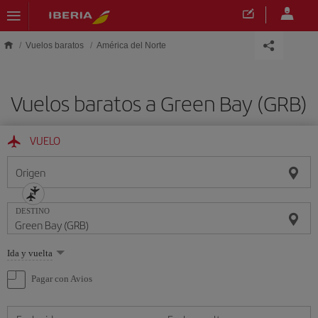
Saltar al contenido principal
Vuelos baratos
América del Norte
Vuelos baratos a Green Bay (GRB)
VUELO
Origen
DESTINO
Seleccione
Ida y vuelta
una
opción
Pagar con Avios