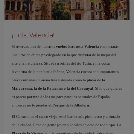
¡Hola, Valencia!
Si reservas uno de nuestros
vuelos baratos a Valencia
encontrarás
una urbe de clima privilegiado en la que disfrutar de lo mejor del
arte y la naturaleza. Situada a orillas del río Turia, en la costa
levantina de la península ibérica, Valencia cuenta con importantes
playas urbanas de arena fina y dorada como la
playa de la
Malvarrosa, la de la Patacona o la del Cavanyal
. Si lo que quieres
es pasear por uno de los mejores parques naturales de España,
entonces no te pierdas el
Parque de la Albufera
.
El Carmen, en el casco viejo, es el barrio más pintoresco y animado
de la ciudad, lleno de gente joven y locales de ocio de todo tipo. La
Plaza de la Virgen
, la más importante de la ciudad, ubicada en