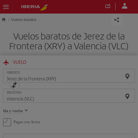
Saltar al contenido principal
Vuelos baratos
Vuelos baratos de Jerez de la
Frontera (XRY) a Valencia (VLC)
VUELO
ORIGEN
DESTINO
Seleccione
Ida y vuelta
una
opción
Pagar con Avios