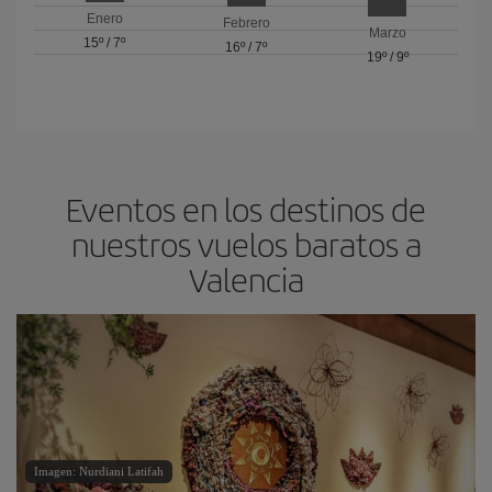
Enero
Febrero
Marzo
15º
/
7º
16º
/
7º
19º
/
9º
Eventos en los destinos de
nuestros vuelos baratos a
Valencia
Imagen: Nurdiani Latifah