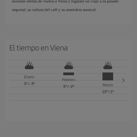
nuestras ofertas de vuelos a Viena y regálate un viaje a su pasado
imperial, su cultura del café y su atmósfera musical.
El tiempo en Viena
Enero
Febrero
3º
/
-3º
Marzo
5º
/
-2º
10º
/
1º