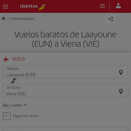
Saltar al contenido principal
Vuelos baratos
Vuelos baratos de Laayoune
(EUN) a Viena (VIE)
VUELO
ORIGEN
DESTINO
Seleccione
Ida y vuelta
una
opción
Pagar con Avios